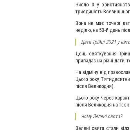
Число 3 у християнств
триєдиність Всевишнього 
Вона не має точної дат
неділю, на 50-й день піс
Дата Трійці 2021 у кат
День святкування Трійц
припадає на різні дати, т
На відміну від православ
Цього року П’ятидесятни
після Великодня).
Цього року через карант
після Великодня на так з
Чому Зелені свята?
Зелені свята стали від