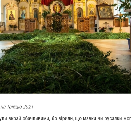
 на Трійцю 2021
ули вкрай обачливими, бо вірили, що мавки чи русалки мо