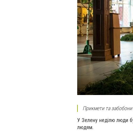
Прикмети та забобони
У Зелену неділю люди б
людям.