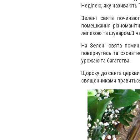
Неділею, яку називають 
Зелені свята починают
помешкання різноманітн
лепехою та шуваром.
З ч
На Зелені свята помин
повернутись та сховати
урожаю та багатства.
Щороку до свята церкви
священниками правиться 