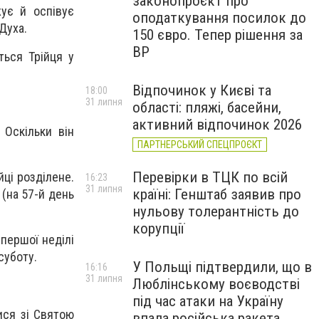
законопроєкт про
ує й оспівує
оподаткування посилок до
Духа.
150 євро. Тепер рішення за
ВР
ться Трійця у
Відпочинок у Києві та
18:00
31 липня
області: пляжі, басейни,
активний відпочинок 2026
 Оскільки він
ПАРТНЕРСЬКИЙ СПЕЦПРОЄКТ
Перевірки в ТЦК по всій
йці розділене.
16:23
31 липня
країні: Генштаб заявив про
(на 57-й день
нульову толерантність до
корупції
 першої неділі
суботу.
У Польщі підтвердили, що в
16:16
31 липня
Люблінському воєводстві
під час атаки на Україну
ися зі Святою
впала російська ракета