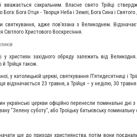
і вважається сакральним. Власне свято Трійці ствердж
Бога: Бога Отця - Творця Неба і Землі, Бога Сина і Святого 
и святкування, адже пов’язана з Великоднем. Відзначає
ля Світлого Христового Воскресіння.
оликів
і у християн західного обряду залежить від Великодня.
о й Трійця також.
ної, у католицькій церкві, святкування П’ятидесятниці і Трі
ця відзначається 23 травня, а Трійця – у неділю,
30 травня
ин українські церкви офіційно перенесли поминальні дні з
вану "Зелену суботу", або Троїцьку батьківську поминальну 
значати ще до приходу християнства, потім вони поєднал