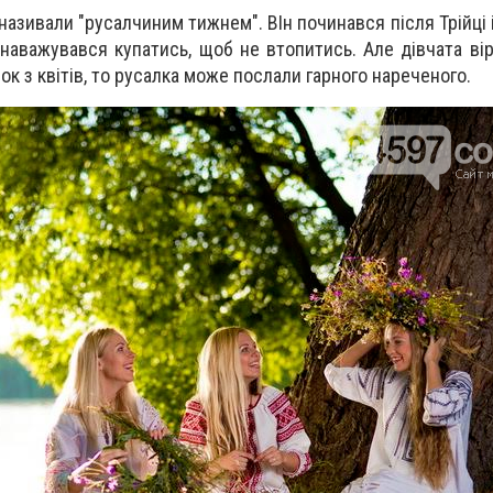
називали "русалчиним тижнем". ВІн починався після Трійці 
 наважувався купатись, щоб не втопитись. Але дівчата ві
нок з квітів, то русалка може послали гарного нареченого.