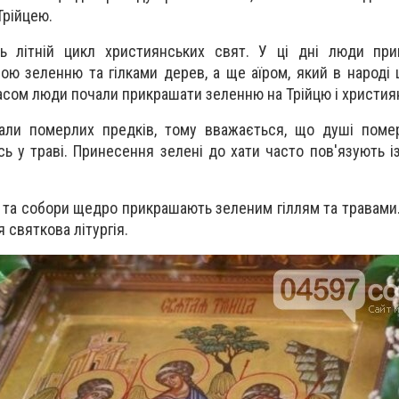
Трійцею.
ь літній цикл християнських свят. У ці дні люди при
ою зеленню та гілками дерев, а ще аїром, який в народі
асом люди почали прикрашати зеленню на Трійцю і християн
али померлих предків, тому вважається, що душі поме
сь у траві.
Принесення зелені до хати часто пов'язують і
 та собори щедро прикрашають зеленим гіллям та травами
святкова літургія.