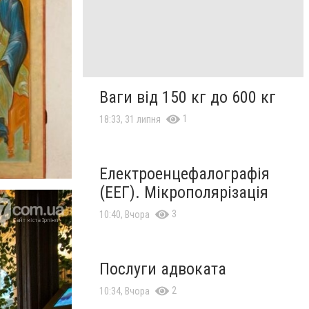
Ваги від 150 кг до 600 кг
1
18:33, 31 липня
Електроенцефалографія
(ЕЕГ). Мікрополярізація
3
10:40, Вчора
Послуги адвоката
2
10:34, Вчора