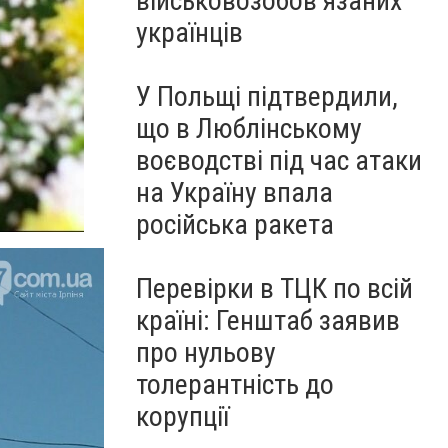
військовозобов’язаних
українців
У Польщі підтвердили,
що в Люблінському
воєводстві під час атаки
на Україну впала
російська ракета
Перевірки в ТЦК по всій
країні: Генштаб заявив
про нульову
толерантність до
корупції