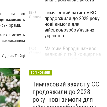
Тимчасовий захист у ЄС
15:42
крашали свої
31 липня
продовжили до 2028 року:
 ще називають
нові вимоги для
ські храми.
військовозобов’язаних
рлих зможуть
українців
з закликанням
Максим Бородін наживо:
17:00
29 липня
великий літній концерт на
.
У день Трійці
терасі River Mall
НОВИНИ КОМПАНІЙ
ТОП НОВИНИ
Тимчасовий захист у ЄС
продовжили до 2028
року: нові вимоги для