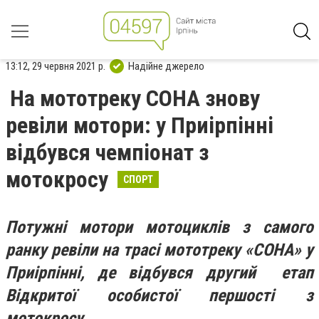
13:12, 29 червня 2021 р.
Надійне джерело
На мототреку СОНА знову
ревіли мотори: у Приірпінні
відбувся чемпіонат з
мотокросу
СПОРТ
Потужні мотори мотоциклів з самого
ранку ревіли на трасі мототреку «СОНА» у
Приірпінні, де відбувся другий етап
Відкритої особистої першості з
мотокросу.