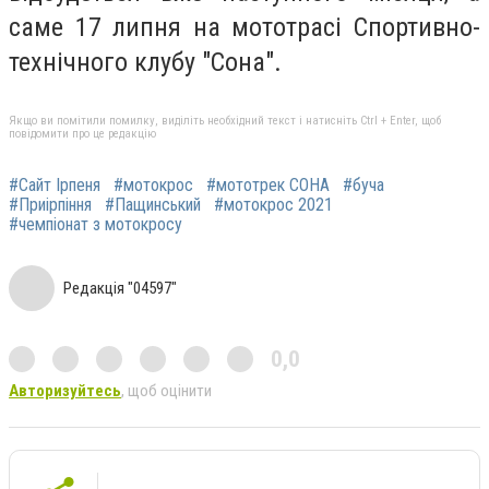
саме 17 липня на мототрасі Спортивно-
технічного клубу "Сона".
Якщо ви помітили помилку, виділіть необхідний текст і натисніть Ctrl + Enter, щоб
повідомити про це редакцію
#Сайт Ірпеня
#мотокрос
#мототрек СОНА
#буча
#Приірпіння
#Пащинський
#мотокрос 2021
#чемпіонат з мотокросу
Редакція "04597"
0,0
Авторизуйтесь
, щоб оцінити