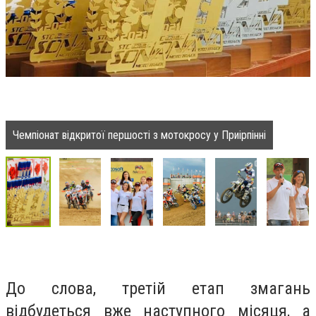
Чемпіонат відкритої першості з мотокросу у Приірпінні
До слова, третій етап змагань
відбудеться вже наступного місяця, а