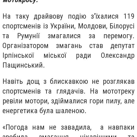
На таку драйвову подію з’їхалися 119
спортсменів із України, Молдови, Білорусі
та Румунії змагалися за перемогу.
Організатором змагань став депутат
Ірпінської міської ради Олександр
Пащинський.
Навіть дощ з блискавкою не розглякав
спортсменів та глядачів. На мототреку
ревіли мотори, здіймалися гори пилу, але
енергетика була шаленою.
«Погода нам не завадила, а навпаки
зробила змагання цікавішими та