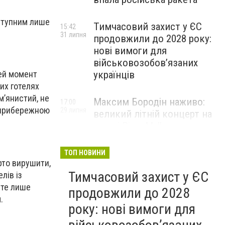
оступним лише
Тимчасовий захист у ЄС
15:42
31 липня
продовжили до 2028 року:
нові вимоги для
військовозобов’язаних
українців
Цей момент
ких готелях
м’янистий, не
Максим Бородін наживо:
17:00
я прибережною
29 липня
великий літній концерт на
терасі River Mall
НОВИНИ КОМПАНІЙ
ТОП НОВИНИ
арто вирушити,
Тимчасовий захист у ЄС
лів із
йте лише
продовжили до 2028
.
року: нові вимоги для