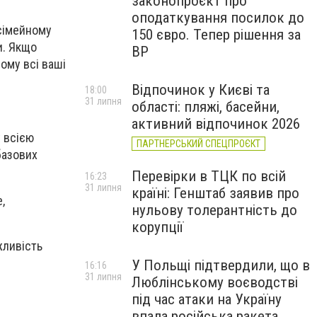
законопроєкт про
оподаткування посилок до
сімейному
150 євро. Тепер рішення за
и. Якщо
ВР
ому всі ваші
Відпочинок у Києві та
18:00
31 липня
області: пляжі, басейни,
активний відпочинок 2026
у всією
ПАРТНЕРСЬКИЙ СПЕЦПРОЄКТ
базових
Перевірки в ТЦК по всій
16:23
31 липня
країні: Генштаб заявив про
,
нульову толерантність до
корупції
жливість
У Польщі підтвердили, що в
16:16
31 липня
Люблінському воєводстві
під час атаки на Україну
впала російська ракета