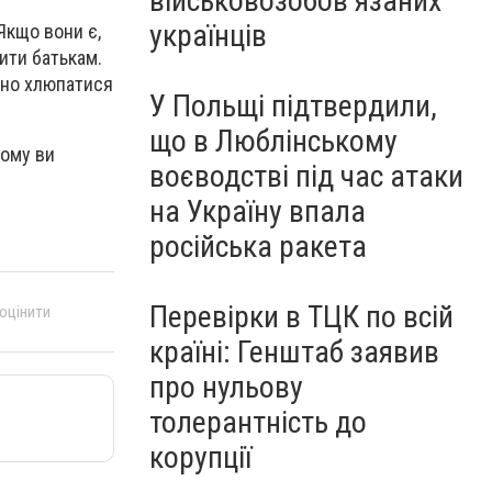
військовозобов’язаних
українців
Якщо вони є,
ити батькам.
чно хлюпатися
У Польщі підтвердили,
що в Люблінському
кому ви
воєводстві під час атаки
на Україну впала
російська ракета
Перевірки в ТЦК по всій
 оцінити
країні: Генштаб заявив
про нульову
толерантність до
корупції