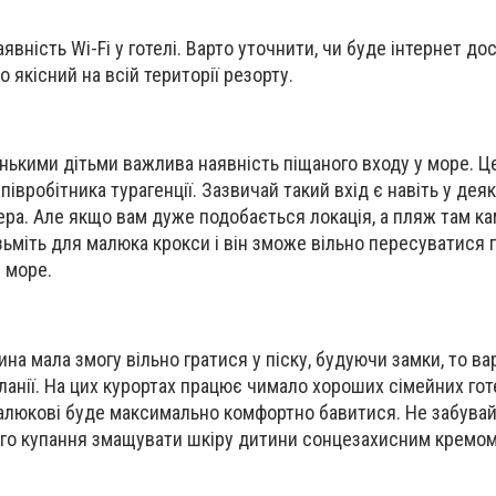
вність Wi-Fi у готелі. Варто уточнити, чи буде інтернет д
о якісний на всій території резорту.
енькими дітьми важлива наявність піщаного входу у море. 
півробітника турагенції. Зазвичай такий вхід є навіть у дея
а. Але якщо вам дуже подобається локація, а пляж там ка
зьміть для малюка крокси і він зможе вільно пересуватис
 море.
на мала змогу вільно гратися у піску, будуючи замки, то в
ланії. На цих курортах працює чимало хороших сімейних готе
алюкові буде максимально комфортно бавитися. Не забува
ого купання змащувати шкіру дитини сонцезахисним кремом