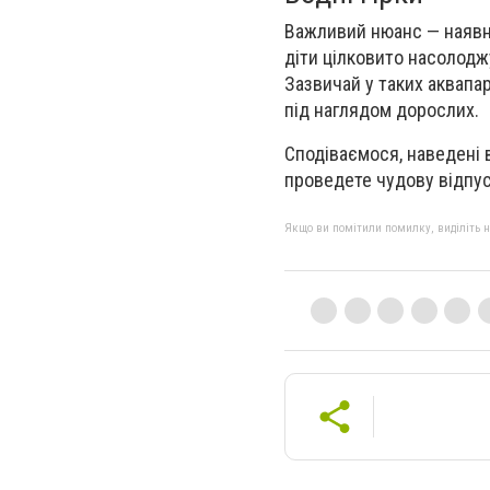
Важливий нюанс — наявніс
діти цілковито насолодж
Зазвичай у таких аквапа
під наглядом дорослих.
Сподіваємося, наведені 
проведете чудову відпус
Якщо ви помітили помилку, виділіть нео