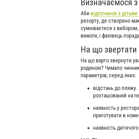
Визначаємося з
Аби
відпочинок з дітьми 
резорту, де створено ма
сумніваєтеся з вибором,
вимоги, і фахівець порад
На що звертати 
На що варто звернути ув
родиною? Чимало чинників
параметрів, серед яких:
відстань до пляжу.
розташований на пер
наявність у рестор
приготувати в номе
наявність дитячого