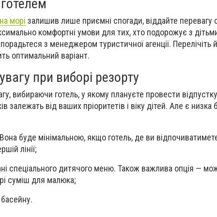
 готелем
на морі
залишив лише приємні спогади, віддайте перевагу 
ксимально комфортні умови для тих, хто подорожує з дітьм
 порадьтеся з менеджером туристичної агенції. Перелічіть й
ить оптимальний варіант.
увагу при виборі резорту
агу, вибираючи готель, у якому плануєте провести відпустк
 залежать від ваших пріоритетів і віку дітей. Але є низка 
 Вона буде мінімальною, якщо готель, де ви відпочиватимете
шій лінії;
ані спеціального дитячого меню. Також важлива опція — мо
рі суміш для малюка;
 басейну.