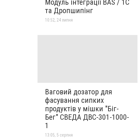
Модуль інтеграції BAS / 1C
та Дропшипінг
10:52, 24 липня
Ваговий дозатор для
фасування сипких
продуктів у мішки "Біг-
Бег" СВЕДА ДВС-301-1000-
1
13:05, 5 серпня