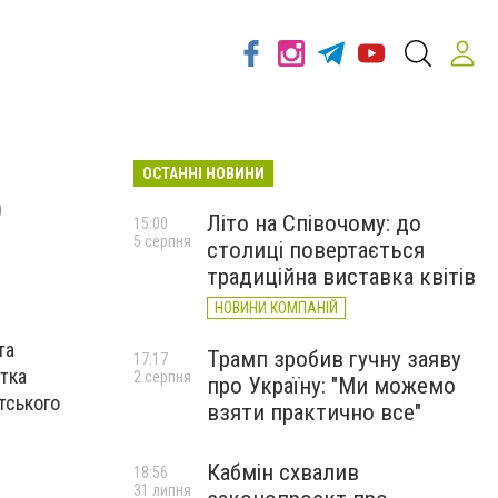
ОСТАННІ НОВИНИ
о
Літо на Співочому: до
15:00
5 серпня
столиці повертається
традиційна виставка квітів
НОВИНИ КОМПАНІЙ
та
Трамп зробив гучну заяву
17:17
стка
2 серпня
про Україну: "Ми можемо
тського
взяти практично все"
Кабмін схвалив
18:56
31 липня