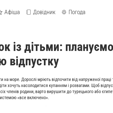
Афіша
Довідник
Погода
ок із дітьми: плануєм
ю відпустку
ати на море. Дорослі мріють відпочити від напруженої праці 
діти хочуть насолодитися купанням і розвагами. Щоб відпу
сіх членів родини, варто вирушити до турецького або єгипе
системою «все включено».