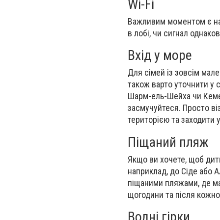
Wi-Fi
Важливим моментом є ная
в лобі, чи сигнал однаков
Вхід у море
Для сімей із зовсім мал
також варто уточнити у с
Шарм-ель-Шейха чи Кемер
засмучуйтеся. Просто ві
територією та заходити у
Піщаний пляж
Якщо ви хочете, щоб дити
наприклад, до Сіде або А
піщаними пляжами, де м
щогодини та після кожн
Водні гірки