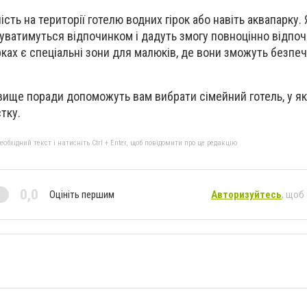
ть на території готелю водних гірок або навіть аквапарку. 
уватимуться відпочинком і дадуть змогу повноцінно відпоч
рках є спеціальні зони для малюків, де вони зможуть безпе
вище поради допоможуть вам вибрати сімейний готель, у я
тку.
бхідний текст і натисніть Ctrl + Enter, щоб повідомити про це редакцію
0,0
Оцініть першим
Авторизуйтесь
, щоб