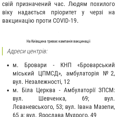
свій призначений час. Людям похилого
віку надається пріоритет у черзі на
вакцинацію проти COVID-19.
На Київщина триває кампанія вакцинації
Адреси центрів:
м. Бровари - КНП «Броварський
міський ЦПМСД», амбулаторія №2,
вул. Незалежності, 12
м. Біла Церква - Амбулаторії ЗПСМ:
вул. Шевченка, 69; вул.
Лєваневського, 53; вул. Івана Мазепи,
65 а; вул. Ярослава Мудрого, 49