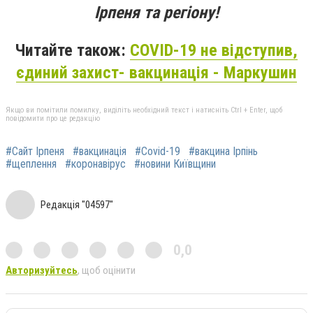
Ірпеня та регіону!
Читайте також:
COVID-19 не відступив,
єдиний захист- вакцинація - Маркушин
Якщо ви помітили помилку, виділіть необхідний текст і натисніть Ctrl + Enter, щоб
повідомити про це редакцію
#Сайт Ірпеня
#вакцинація
#Covid-19
#вакцина Ірпінь
#щеплення
#коронавірус
#новини Київщини
Редакція "04597"
0,0
Авторизуйтесь
, щоб оцінити