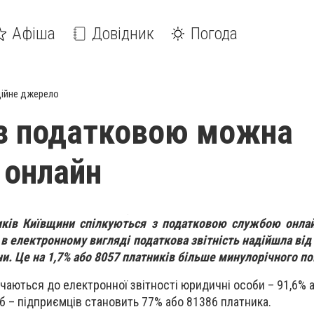
Афіша
Довідник
Погода
ійне джерело
з податковою можна
 онлайн
иків Київщини спілкуються з податковою службою онлай
в електронному вигляді податкова звітність надійшла від 
и. Це на 1,7% або 8057 платників більше минулорічного по
чаються до електронної звітності юридичні особи – 91,6% 
іб – підприємців становить 77% або 81386 платника.