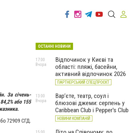
ОСТАННІ НОВИНИ
Відпочинок у Києві та
17:00
Вчора
області: пляжі, басейни,
активний відпочинок 2026
ПАРТНЕРСЬКИЙ СПЕЦПРОЄКТ
н. За січень-
Вар’єте, театр, соул і
13:00
Вчора
84,2% або 155
блюзові джеми: серпень у
казника.
Caribbean Club і Pepper's Club
НОВИНИ КОМПАНІЙ
або 72909 СГД.
Літо на Співочому: до
15:00