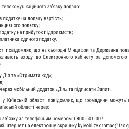
 телекомунікаційного зв’язку подано:
 з податку на додану вартість;
 акцизного податку;
з податку на прибуток підприємств;
 платника єдиного податку.
сті повідомляє, що на сьогодні Мінцифри та Державна под
жливість входу до Електронного кабінету за допомогою
:
у Дія та «Отримати код»;
д;
через мобільний додаток «Дія» та підписати Запит.
 у Київській області повідомляє, що громадяни можуть 
ївській області через:
 зв'язку за телефонним номером: 0800-501-007;
і Інтернет на електронну скриньку
kyivobl.zv.gromad@tax.g