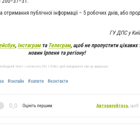
) 200–37–31.
а отримання публічної інформації – 5 робочих днів, або пр
ГУ ДПС у Киї
ейсбук
,
Інстаграм
та
Телеграм
, щоб не пропустити цікавих 
новин Ірпеня та регіону!
бхідний текст і натисніть Ctrl + Enter, щоб повідомити про це редакцію
ва
#онлайн
#запити
#контакти
0,0
Оцініть першим
Авторизуйтесь
, щоб