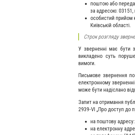
поштою або передат
за адресою: 03151, 
особистий прийом к
Київській області.
Строк розгляду звернен
У зверненні має бути з
викладено суть порушен
вимоги.
Письмове звернення пов
електронному зверненні
може бути надіслано відп
Запит на отримання публі
2939-VІ „Про доступ до п
на поштову адресу: 
на електронну адр