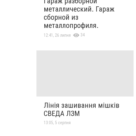
Гараж разборной
металлический. Гараж
сборной из
металлопрофиля.
34
12:41, 26 липня
Лінія зашивання мішків
СВЕДА ЛЗМ
13:05, 5 серпня