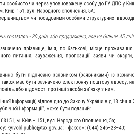
и особисто чи через уповноважену особу до ГУ ДПС у Київ
м. Київ-151, вул. Народного ополчення, 5А;
ерівництвом чи посадовими особами структурних підрозді
ь громадян - 30 днів, або продовжено, але не більше 45 днів
азначено прізвище, ім'я, по батькові, місце проживання
ого питання, зауваження, пропозиції, заяви чи скарги
инно бути підписано заявником (заявниками) із зазнач
 також має бути зазначено електронну поштову адресу, на
овідь, або відомості про інші засоби зв'язку з ним.
чної інформації, відповідно до Закону України від 13 січня
ублічної інформації”, може бути поданий:
03151, м. Київ – 151, вул. Народного Ополчення, 5а;
есу:
kyivobl.public@tax.gov.ua
; - факсом: (044) 246–23–40;