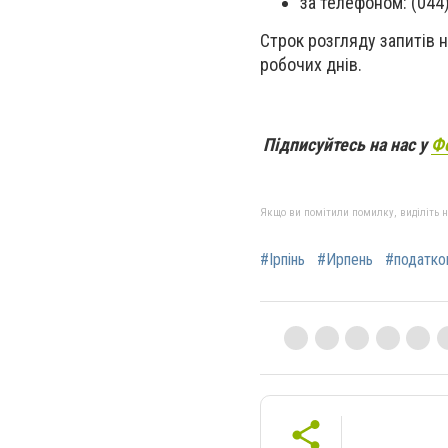
за телефоном: (044
Строк розгляду запитів н
робочих днів.
Підписуйтесь на нас у
Ф
Якщо ви помітили помилку, виділіть нео
#Ірпінь
#Ирпень
#податко