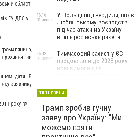
ській області
У Польщі підтвердили, що в
16:16
лів ГУ ДПС у
31 липня
Люблінському воєводстві
під час атаки на Україну
впала російська ракета
.
 громадянина,
Тимчасовий захист у ЄС
15:42
, прохання чи
31 липня
продовжили до 2028 року:
нові вимоги для
військовозобов’язаних
енням дати. В
українців
 яку заявнику
ТОП НОВИНИ
 2011 року №
Трамп зробив гучну
заяву про Україну: "Ми
можемо взяти