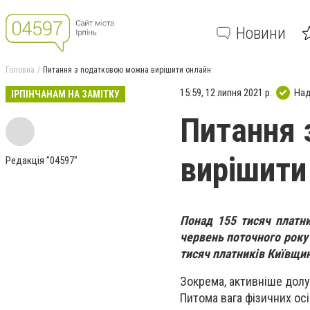
Новини
Головна
Питання з податковою можна вирішити онлайн
15:59, 12 липня 2021 р.
Над
ІРПІНЧАНАМ НА ЗАМІТКУ
Питання 
вирішити
Редакція "04597"
Понад 155 тисяч платн
червень поточного року 
тисяч платників Київщин
Зокрема, активніше долу
Питома вага фізичних ос