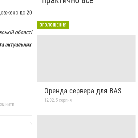
практично все"
одовжено до 20
ОГОЛОШЕННЯ
вській області
та актуальних
Оренда сервера для BAS
12:02, 5 серпня
 оцінити