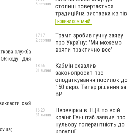
5 серпня
столиці повертається
традиційна виставка квітів
НОВИНИ КОМПАНІЙ
Трамп зробив гучну заяву
17:17
2 серпня
про Україну: "Ми можемо
взяти практично все"
аткова служба
 QR-коду. Для
Кабмін схвалив
18:56
31 липня
законопроєкт про
оподаткування посилок до
150 євро. Тепер рішення за
ВР
викласти свої
Перевірки в ТЦК по всій
16:23
31 липня
країні: Генштаб заявив про
нульову толерантність до
ov.ua
;
корупції