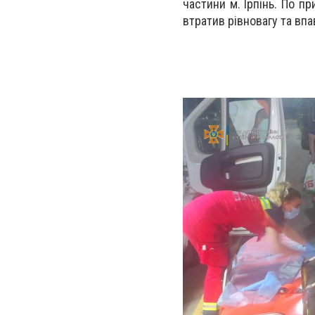
частини м. Ірпінь. По п
втратив рівновагу та вп