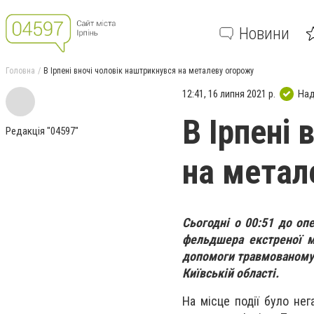
Новини
Головна
В Ірпені вночі чоловік наштрикнувся на металеву огорожу
12:41, 16 липня 2021 р.
Над
В Ірпені 
Редакція "04597"
на метал
Сьогодні о 00:51 до оп
фельдшера екстреної м
допомоги травмованому ч
Київській області.
На місце події було не