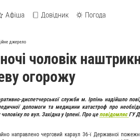
Афіша
Довідник
Погода
ійне джерело
вночі чоловік наштрик
еву огорожу
еративно-диспетчерської служби м. Ірпінь надійшло пов
едичної допомоги та медицини катастроф про необхідн
оловіку по вул. Західна у Ірпені. Про це
повідомляє
ГУ Д
гайно направлено черговий караул 36-ї Державної пожежн