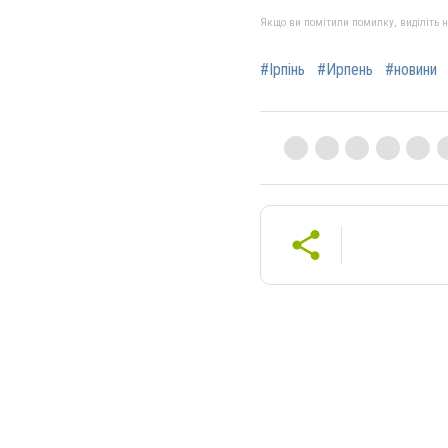
Якщо ви помітили помилку, виділіть нео
#Ірпінь
#Ирпень
#новини