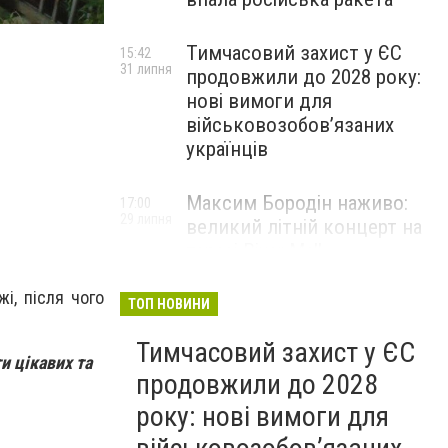
Тимчасовий захист у ЄС
15:42
31 липня
продовжили до 2028 року:
нові вимоги для
військовозобов’язаних
українців
Максим Бородін наживо:
17:00
29 липня
великий літній концерт на
терасі River Mall
НОВИНИ КОМПАНІЙ
і, після чого
ТОП НОВИНИ
Тимчасовий захист у ЄС
и цікавих та
продовжили до 2028
року: нові вимоги для