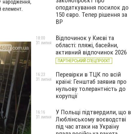
законопроєкт про
у народження,
оподаткування посилок до
й елемент.
150 євро. Тепер рішення за
ВР
Відпочинок у Києві та
18:00
31 липня
області: пляжі, басейни,
активний відпочинок 2026
ПАРТНЕРСЬКИЙ СПЕЦПРОЄКТ
Перевірки в ТЦК по всій
16:23
31 липня
країні: Генштаб заявив про
нульову толерантність до
корупції
У Польщі підтвердили, що в
16:16
31 липня
Люблінському воєводстві
під час атаки на Україну
впала російська ракета