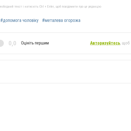
бхідний текст і натисніть Ctrl + Enter, щоб повідомити про це редакцію
#допомога чоловіку
#металева огорожа
0,0
Оцініть першим
Авторизуйтесь
, щоб