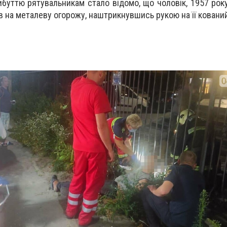
рибуттю рятувальникам стало відомо, що чоловік, 1957 рок
ав на металеву огорожу, наштрикнувшись рукою на її ковани