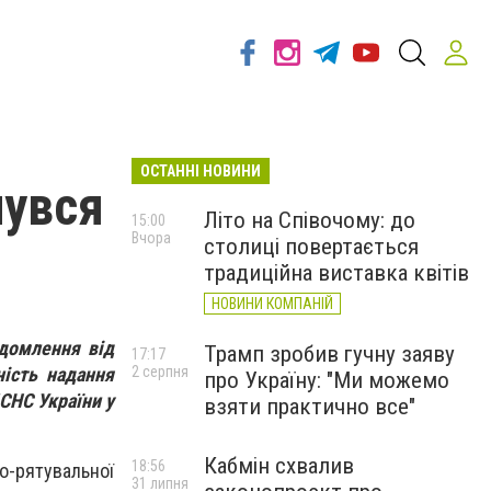
ОСТАННІ НОВИНИ
нувся
Літо на Співочому: до
15:00
Вчора
столиці повертається
традиційна виставка квітів
НОВИНИ КОМПАНІЙ
ідомлення від
Трамп зробив гучну заяву
17:17
ість надання
2 серпня
про Україну: "Ми можемо
СНС України у
взяти практично все"
Кабмін схвалив
18:56
о-рятувальної
31 липня