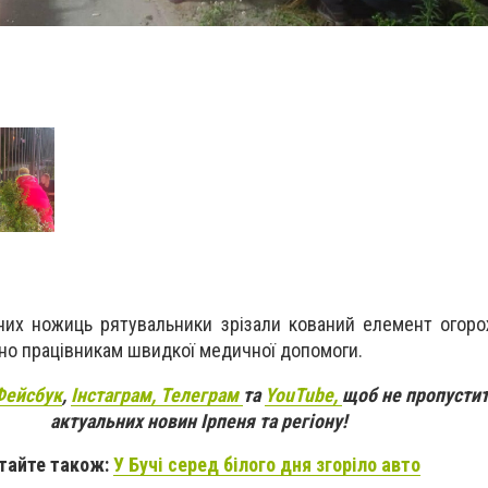
них ножиць рятувальники зрізали кований елемент огорож
но працівникам швидкої медичної допомоги.
Фейсбук
,
Інстаграм,
Телеграм
та
YouTube,
щоб не пропустит
актуальних новин Ірпеня та регіону!
тайте також:
У Бучі серед білого дня згоріло авто