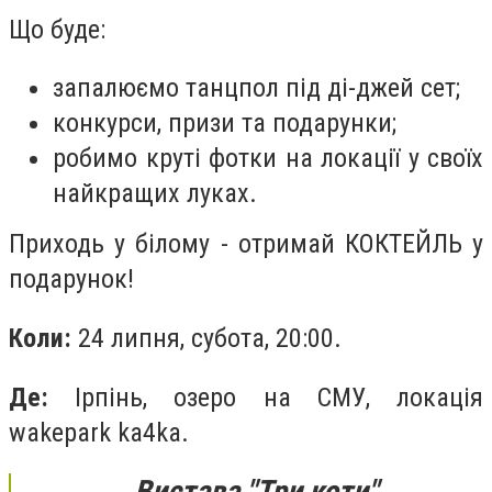
Що буде:
запалюємо танцпол під ді-джей сет;
конкурси, призи та подарунки;
робимо круті фотки на локації у своїх
найкращих луках.
Приходь у білому - отримай КОКТЕЙЛЬ у
подарунок!
Коли:
24 липня, субота, 20:00.
Де:
Ірпінь, озеро на СМУ, локація
wakepark ka4ka.
Вистава "Три коти"