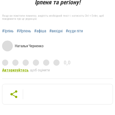
Ірпеня та регіону!
Якщо ви помітили помилку, виділіть необхідний текст і натисніть Ctrl + Enter, щоб
повідомити про це редакцію
#Ірпінь
#Ирпень
#афіша
#вихідні
#куди піти
Наталья Черненко
0,0
Авторизуйтесь
, щоб оцінити