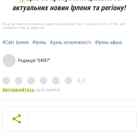
актуальних новин Ірпеня та регіону!
Якщо ви помітили помилку, виділіть необхідний текст і натисніть Ctrl + Enter, щоб
повідомити про це редакцію
#Сайт Ірпеня
#Ірпінь
#день незалежності
#Ірпінь афіша
Редакція "04597"
0,0
Авторизуйтесь
, щоб оцінити