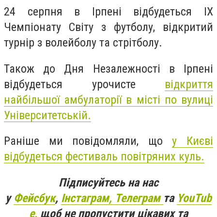
24 серпня в Ірпені відбудеться ІХ
Чемпіонату Світу з футболу, відкритий
турнір з волейболу та стрітболу.
Також до Дня Незалежності в Ірпені
відбудеться урочисте
відкриття
найбільшої амбулаторії в місті по вулиці
Університетській.
Раніше ми повідомляли, що
у Києві
відбудеться фестиваль повітряних куль.
Підписуйтесь на нас
у
Фейсбук
,
Інстаграм,
Телеграм
та
YouTub
e,
щоб не пропустити цікавих та