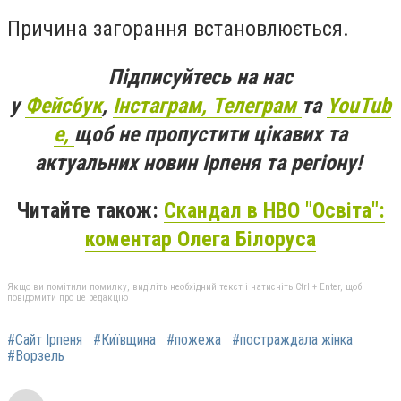
Причина загорання встановлюється.
Підписуйтесь на нас
у
Фейсбук
,
Інстаграм,
Телеграм
та
YouTub
e,
щоб не пропустити цікавих та
актуальних новин Ірпеня та регіону!
Читайте також:
Скандал в НВО "Освіта":
коментар Олега Білоруса
Якщо ви помітили помилку, виділіть необхідний текст і натисніть Ctrl + Enter, щоб
повідомити про це редакцію
#Сайт Ірпеня
#Київщина
#пожежа
#постраждала жінка
#Ворзель