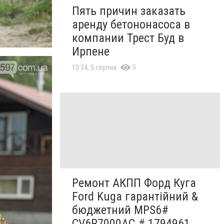
Пять причин заказать
аренду бетононасоса в
компании Трест Буд в
Ирпене
5
10:34, 5 серпня
Ремонт АКПП Форд Куга
Ford Kuga гарантійний &
бюджетний MPS6#
CV6R7000AC # 1794961,