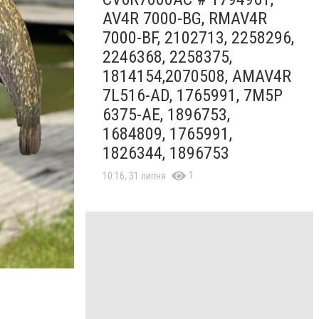
AV4R 7000-BG, RMAV4R
7000-BF, 2102713, 2258296,
2246368, 2258375,
1814154,2070508, AMAV4R
7L516-AD, 1765991, 7M5P
6375-AE, 1896753,
1684809, 1765991,
1826344, 1896753
1
10:16, 31 липня