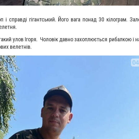
 і справді гігантський. Його вага понад 30 кілограм. За
велетня.
такий улов Ігоря. Чоловік давно захоплюється рибалкою і н
вих велетнів.