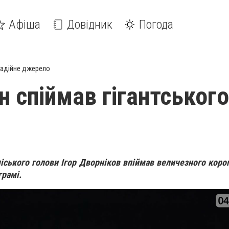
Афіша
Довідник
Погода
адійне джерело
н спіймав гігантського
іського голови Ігор Дворніков впіймав величезного короп
грамі.