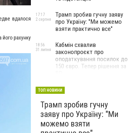
Трамп зробив гучну заяву
17:17
ледве вдалося
2 серпня
про Україну: "Ми можемо
взяти практично все"
а його рахунку
Кабмін схвалив
18:56
31 липня
законопроєкт про
оподаткування посилок до
150 євро. Тепер рішення за
ВР
ТОП НОВИНИ
Трамп зробив гучну
заяву про Україну: "Ми
можемо взяти