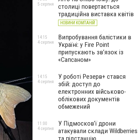
5 серпня
столиці повертається
традиційна виставка квітів
НОВИНИ КОМПАНІЙ
Випробування балістики в
14:15
4 серпня
Україні: у Fire Point
припускають зв’язок із
«Сапсаном»
У роботі Резерв+ стався
14:15
4 серпня
збій: доступ до
електронних військово-
облікових документів
обмежений
У Підмосков’ї дрони
11:00
4 серпня
атакували склади Wildberries
та підстанцію