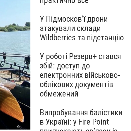
практично все"
У Підмосков’ї дрони
атакували склади
Wildberries та підстанцію
У роботі Резерв+ стався
збій: доступ до
електронних військово-
облікових документів
обмежений
Випробування балістики
в Україні: у Fire Point