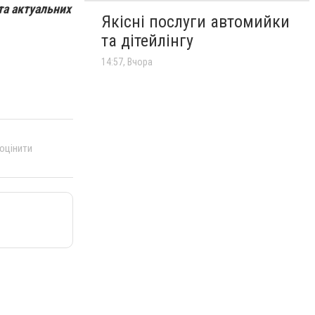
та актуальних
Якісні послуги автомийки
та дітейлінгу
14:57, Вчора
 оцінити