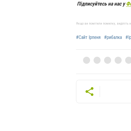
Підписуйтесь на нас у
Ф
Якщо ви помітили помилку, виділіть нео
#Сайт Ірпеня
#рибалка
#І