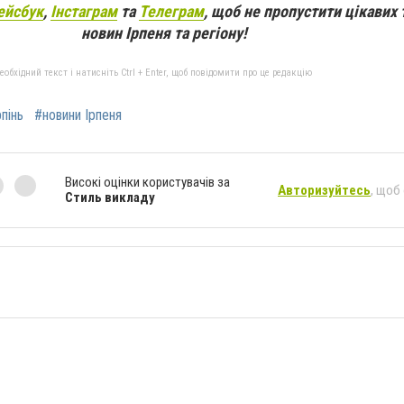
ейсбук
,
Інстаграм
та
Телеграм
, щоб не пропустити цікавих 
новин Ірпеня та регіону!
бхідний текст і натисніть Ctrl + Enter, щоб повідомити про це редакцію
рпінь
#новини Ірпеня
Високі оцінки користувачів за
Авторизуйтесь
, щоб
Стиль викладу