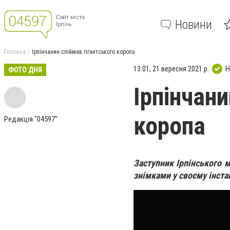
Новини
Головна
Ірпінчанин спіймав гігантського коропа
13:01, 21 вересня 2021 р.
Н
ФОТО ДНЯ
Ірпінчани
коропа
Редакція "04597"
Заступник Ірпінського м
знімками у своєму інста