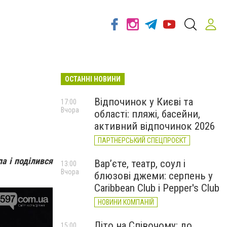
ОСТАННІ НОВИНИ
Відпочинок у Києві та
17:00
Вчора
області: пляжі, басейни,
активний відпочинок 2026
ПАРТНЕРСЬКИЙ СПЕЦПРОЄКТ
а і поділився
Вар’єте, театр, соул і
13:00
Вчора
блюзові джеми: серпень у
Caribbean Club і Pepper's Club
НОВИНИ КОМПАНІЙ
Літо на Співочому: до
15:00