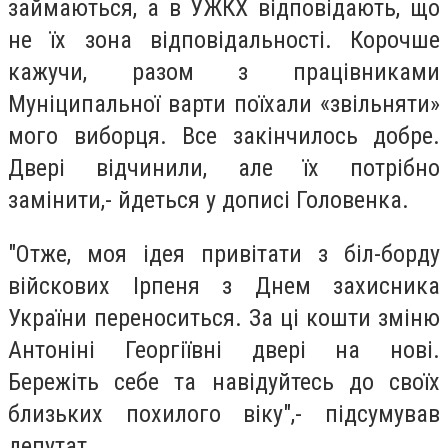
займаються, а в УЖКХ відповідають, що
не їх зона відповідальності. Корочше
кажучи, разом з працівниками
Муніципальної варти
поїхали «звільняти»
мого виборця. Все закінчилось добре.
Двері відчинили, але їх потрібно
замінити,- йдеться у дописі Головенка.
"Отже, моя ідея привітати з біл-борду
війскових Ірпеня з Днем захисника
України переноситься. За ці кошти зміню
Антоніні Георгіївні двері на нові.
Бережіть себе та навідуйтесь до своїх
близьких похилого віку",- підсумував
депутат.