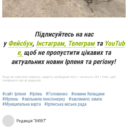
Підписуйтесь на нас
у
Фейсбук
,
Інстаграм,
Телеграм
та
YouTub
e,
щоб не пропустити цікавих та
актуальних новин Ірпеня та регіону!
Якщо ви помітили помилку, виділіть необхідний текст і натисніть Ctrl + Enter, щоб
повідомити про це редакцію
#сайт Ірпеня
#Ірпінь
#Головенко
#новини Київщини
#Ирпень
#звільнили пенсіонерку
#заклинило замок
#Муніципальна варта
#Ірпінська міська рада
Редакція "04597"