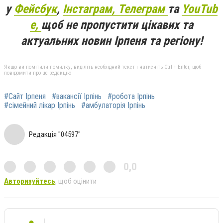
у
Фейсбук
,
Інстаграм,
Телеграм
та
YouTub
e,
щоб не пропустити цікавих та
актуальних новин Ірпеня та регіону!
Якщо ви помітили помилку, виділіть необхідний текст і натисніть Ctrl + Enter, щоб
повідомити про це редакцію
#Сайт Ірпеня
#вакансії Ірпінь
#робота Ірпінь
#сімейний лікар Ірпінь
#амбулаторія Ірпінь
Редакція "04597"
0,0
Авторизуйтесь
, щоб оцінити