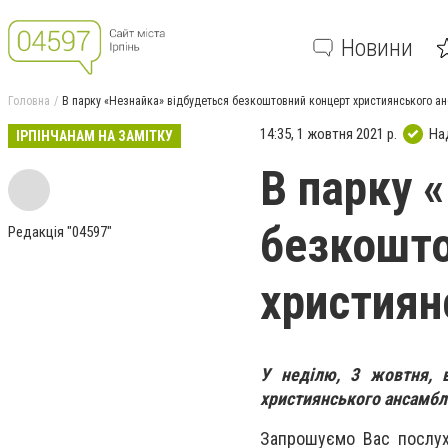
Новини
Головна
В парку «Незнайка» відбудеться безкоштовний концерт християнського 
14:35, 1 жовтня 2021 р.
На
ІРПІНЧАНАМ НА ЗАМІТКУ
В парку 
безкошто
Редакція "04597"
християн
У неділю, 3 жовтня, в
християнського ансамбл
Запрошуємо Вас послу