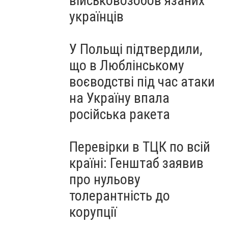
військовозобов’язаних
українців
У Польщі підтвердили,
що в Люблінському
воєводстві під час атаки
на Україну впала
російська ракета
Перевірки в ТЦК по всій
країні: Генштаб заявив
про нульову
толерантність до
корупції