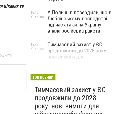
и цікавих та
У Польщі підтвердили, що в
16:16
31 липня
Люблінському воєводстві
під час атаки на Україну
впала російська ракета
Тимчасовий захист у ЄС
15:42
31 липня
продовжили до 2028 року:
 оцінити
нові вимоги для
військовозобов’язаних
українців
ТОП НОВИНИ
Тимчасовий захист у ЄС
продовжили до 2028
року: нові вимоги для