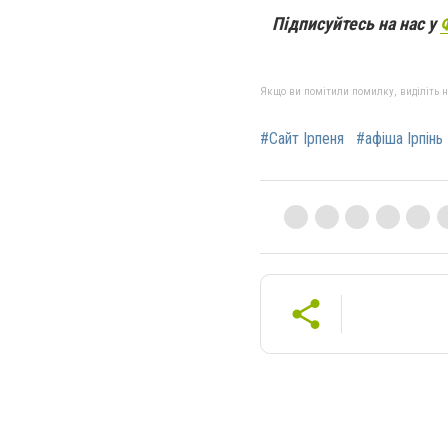
Підписуйтесь на нас у
Якщо ви помітили помилку, виділіть нео
#Сайт Ірпеня
#афіша Ірпінь