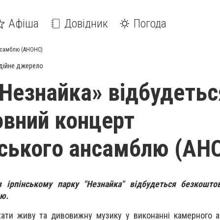
Афіша
Довідник
Погода
ансамблю (АНОНС)
дійне джерело
«Незнайка» відбудетьс
вний концерт
ського ансамблю (АН
 ірпінському парку "Незнайка" відбудеться безкошто
ю.
хати живу та дивовижну музику
у виконанні камерного 