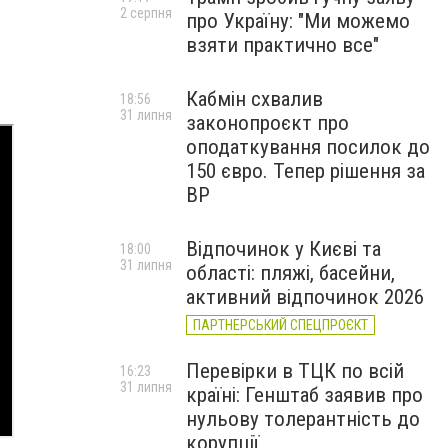
2 серпня
про Україну: "Ми можемо
взяти практично все"
Кабмін схвалив
18:56
31 липня
законопроєкт про
оподаткування посилок до
150 євро. Тепер рішення за
ВР
Відпочинок у Києві та
18:00
31 липня
області: пляжі, басейни,
активний відпочинок 2026
ПАРТНЕРСЬКИЙ СПЕЦПРОЄКТ
Перевірки в ТЦК по всій
16:23
31 липня
країні: Генштаб заявив про
нульову толерантність до
корупції