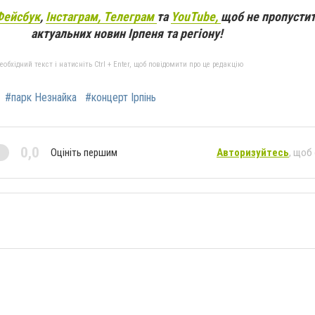
Фейсбук
,
Інстаграм,
Телеграм
та
YouTube,
щоб не пропустит
актуальних новин Ірпеня та регіону!
бхідний текст і натисніть Ctrl + Enter, щоб повідомити про це редакцію
#парк Незнайка
#концерт Ірпінь
0,0
Оцініть першим
Авторизуйтесь
, щоб