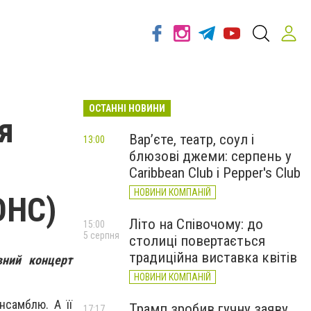
ОСТАННІ НОВИНИ
я
Вар’єте, театр, соул і
13:00
блюзові джеми: серпень у
Caribbean Club і Pepper's Club
НОВИНИ КОМПАНІЙ
ОНС)
Літо на Співочому: до
15:00
5 серпня
столиці повертається
традиційна виставка квітів
вний концерт
НОВИНИ КОМПАНІЙ
ансамблю.
А її
Трамп зробив гучну заяву
17:17