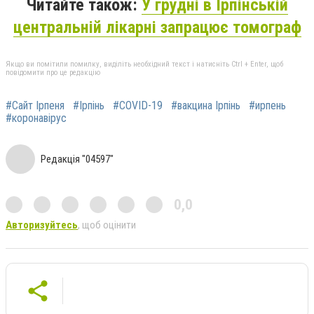
Читайте також:
У грудні в Ірпінській
центральній лікарні запрацює томограф
Якщо ви помітили помилку, виділіть необхідний текст і натисніть Ctrl + Enter, щоб
повідомити про це редакцію
#Сайт Ірпеня
#Ірпінь
#COVID-19
#вакцина Ірпінь
#ирпень
#коронавірус
Редакція "04597"
0,0
Авторизуйтесь
, щоб оцінити