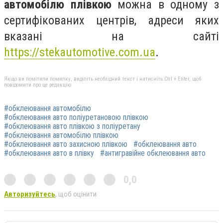
автомобілю плівкою
можна в одному з
сертифікованих центрів, адреси яких
вказані на сайті
https://stekautomotive.com.ua
.
Якщо ви помітили помилку, виділіть необхідний текст і натисніть Ctrl + Enter, щоб
повідомити про це редакцію
#обклеювання автомобілю
#обклеювання авто поліуретановою плівкою
#обклеювання авто плівкою з поліуретану
#обклеювання автомобілю плівкою
#обклеювання авто захисною плівкою
#обклеювання авто
#обклеювання авто в плівку
#антигравійне обклеювання авто
0,0
Авторизуйтесь
, щоб оцінити