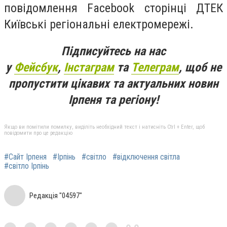
повідомлення Facebook сторінці ДТЕК
Київські регіональні електромережі.
Підписуйтесь на нас
у
Фейсбук
,
Інстаграм
та
Телеграм
, щоб не
пропустити цікавих та актуальних новин
Ірпеня та регіону!
Якщо ви помітили помилку, виділіть необхідний текст і натисніть Ctrl + Enter, щоб
повідомити про це редакцію
#Сайт Ірпеня
#Ірпінь
#світло
#відключення світла
#світло Ірпінь
Редакція "04597"