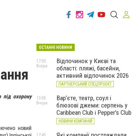
ОСТАННІ НОВИНИ
Відпочинок у Києві та
17:00
Вчора
області: пляжі, басейни,
вання
активний відпочинок 2026
ПАРТНЕРСЬКИЙ СПЕЦПРОЄКТ
о під охорону
Вар’єте, театр, соул і
13:00
Вчора
блюзові джеми: серпень у
Caribbean Club і Pepper's Club
НОВИНИ КОМПАНІЙ
ключено новий
Які компанії постраждали
уг) Ірпінської
17:45