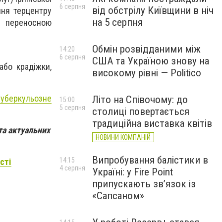
6 серпня
від обстрілу Київщини в ніч
ння терцентру
на 5 серпня
а переносною
Обмін розвідданими між
14:20
6 серпня
США та Україною знову на
або крадіжки,
високому рівні — Politico
туберкульозне
Літо на Співочому: до
15:00
5 серпня
столиці повертається
традиційна виставка квітів
та актуальних
НОВИНИ КОМПАНІЙ
Випробування балістики в
14:15
сті
4 серпня
Україні: у Fire Point
припускають зв’язок із
«Сапсаном»