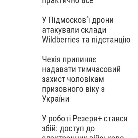
практично все"
У Підмосков’ї дрони
атакували склади
Wildberries та підстанцію
Чехія припиняє
надавати тимчасовий
захист чоловікам
призовного віку з
України
У роботі Резерв+ стався
збій: доступ до