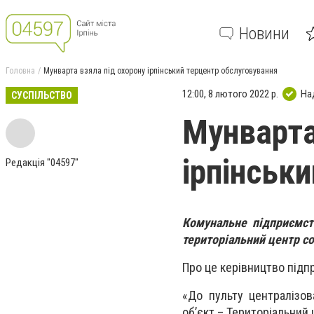
Новини
Головна
Мунварта взяла під охорону ірпінський терцентр обслуговування
12:00, 8 лютого 2022 р.
На
СУСПІЛЬСТВО
Мунварта
ірпінськ
Редакція "04597"
Комунальне підприємст
територіальний центр со
Про це керівництво під
«До пульту централізов
об’єкт – Територіальний 