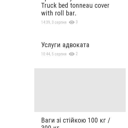
Truck bed tonneau cover
with roll bar.
3
14:39, 3 серпня
Услуги адвоката
2
10:44, 5 серпня
Ваги зі стійкою 100 кг /
300 кг