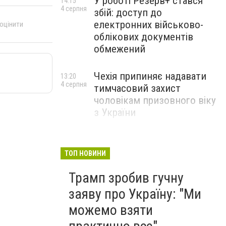
У роботі Резерв+ стався
14:15
4 серпня
збій: доступ до
електронних військово-
 оцінити
облікових документів
обмежений
Чехія припиняє надавати
13:20
4 серпня
тимчасовий захист
чоловікам призовного віку
з України
ТОП НОВИНИ
Трамп зробив гучну
заяву про Україну: "Ми
можемо взяти