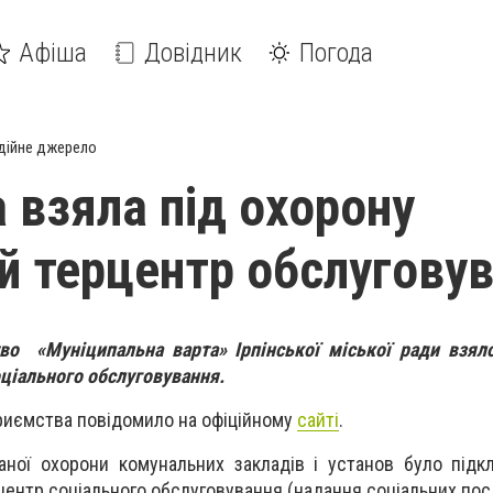
Афіша
Довідник
Погода
дійне джерело
 взяла під охорону
ий терцентр обслугову
во «Муніципальна варта» Ірпінської міської ради взял
ціального обслуговування.
приємства повідомило на офіційному
сайті
.
аної охорони комунальних закладів і установ було під
центр соціального обслуговування (надання соціальних посл