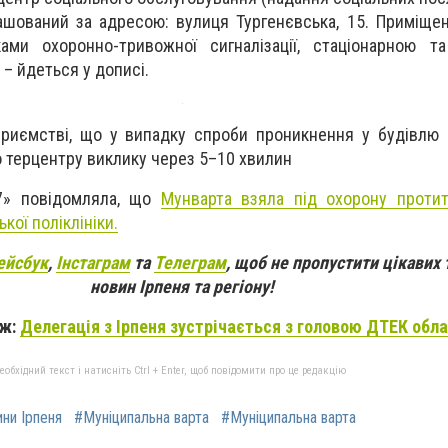
ташований за адресою: вулиця Тургенєвська, 15. Приміще
ами охоронно-тривожної сигналізації, стаціонарною т
– йдеться у дописі.
риємстві, що у випадку спроби проникнення у будівлю 
о терцентру виклику через 5–10 хвилин
7» повідомляла, що
Мунварта взяла під охорону
проти
ької поліклініки.
ейсбук
,
Інстаграм
та
Телеграм
, щоб не пропустити цікавих 
новин Ірпеня та регіону!
ож:
Делегація з Ірпеня зустрічається з головою ДТЕК обла
бхідний текст і натисніть Ctrl + Enter, щоб повідомити про це редакцію
ни Ірпеня
#Муніципальна варта
#Муніципальна варта