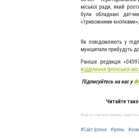
міської ради, який роз
були обладнані датчик
«тривожними кнопками», 
Як повідомляють у підп
муніципали прибудуть д
Раніше редакція «0459
відділення Ірпінської міс
Підписуйтесь на нас у
Ф
Читайте так
Якщо ви помітили помилку, виділіть нео
#Сайт Ірпеня
#Ірпінь
#нови