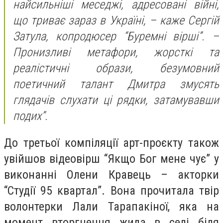
найсильніші меседжі, адресовані війні,
що триває зараз в Україні, – каже Сергій
Затула, копродюсер “Буремні вірші”. –
Пронизливі метафори, жорсткі та
реалістичні образи, безумовний
поетичний талант Дмитра змусять
глядачів слухати ці рядки, затамувавши
подих”.
До третьої компіляції арт-проєкту також
увійшов відеовірш “Якщо Бог мене чує” у
виконанні Олени Кравець – акторки
“Студії 95 квартал”. Вона прочитала твір
волонтерки Лали Тарапакіної, яка на
момент вторгнення жила в селі біля