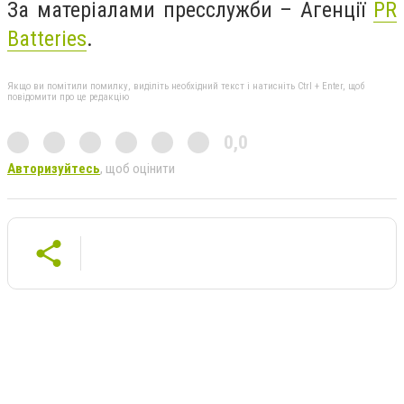
За матеріалами пресслужби – Агенції
PR
Batteries
.
Якщо ви помітили помилку, виділіть необхідний текст і натисніть Ctrl + Enter, щоб
повідомити про це редакцію
0,0
Авторизуйтесь
, щоб оцінити