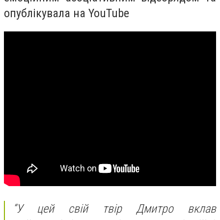
опублікувала на YouTube
“У цей свій твір Дмитро вклав