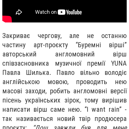
Закриває чергову, але не останню
частину арт-проєкту “Буремні вірші”
авторський англомовний вірш
співзасновника музичної премії YUNA
Павла Шилька. Павло вільно володіє
англійською мовою, проводить нею
масові заходи, робить англомовні версії
пісень українських зірок, тому вирішив
написати вірш саме нею. “I want rain” -
так називається новий твір продюсера
проєкту:
“Дощ завжди був для мене