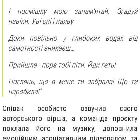
І посмішку мою запам'ятай. Згадуй
навіки. Уві сні і наяву.
Доки повільно у глибоких водах від
самотності зникаєш…
Прийшла - пора тобі піти. Йди геть!
Поглянь, що в мене ти забрала! Що ти
наробила!”
Співак особисто озвучив свого
авторського вірша, а команда проєкту
поклала його на музику, доповнила
емоційним асоціативним відеорядом та