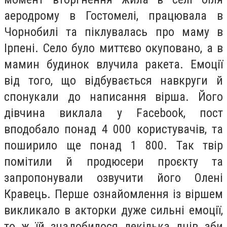
аеродрому в Гостомелі, працювала в
Чорнобилі та піклувалась про маму в
Ірпені. Село було миттєво окуповано, а в
мамин будинок влучила ракета. Емоції
від того, що відбувається навкруги й
спонукали до написання вірша. Його
дівчина виклала у Facebook, пост
вподобало понад 4 000 користувачів, та
поширило ще понад 1 800. Так твір
помітили й продюсери проєкту та
запропонували озвучити його Олені
Кравець. Перше ознайомлення із віршем
викликало в акторки дуже сильні емоції,
то ж їй знадобилося декілька днів аби