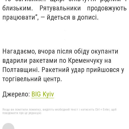
близьким. Рятувальники продовжують
працювати”, — йдеться в дописі.
Нагадаємо, вчора після обіду окупанти
вдарили ракетами по Кременчуку на
Полтавщині. Ракетний удар прийшовся у
торгівельний центр.
Джерело:
BIG Kyiv
Якщо ви помітили помилку, виділіть необхідний текст і натисніть Ctrl + Enter, щоб
повідомити про це редакцію