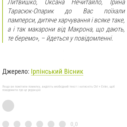
Литвишко, Оксана Нечитайло,
Ірина
Тарасюк-Опарик
до Вас поїхали
памперси, дитяче харчування і всяке таке,
а і так макарони від Макрона, що дають,
те беремо», – йдеться у повідомленні.
Джерело:
Ірпінський Вісник
Якщо ви помітили помилку, виділіть необхідний текст і натисніть Ctrl + Enter, щоб
повідомити про це редакцію
0,0