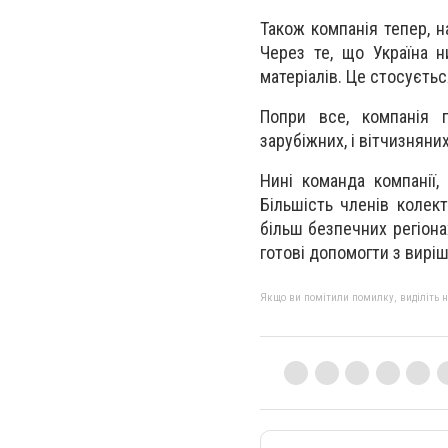
Також компанія тепер, н
Через те, що Україна н
матеріалів. Це стосуєтьс
Попри все, компанія п
зарубіжних, і вітчизняни
Нині команда компанії, 
Більшість членів колек
більш безпечних регіона
готові допомогти з вирі
Якщо ви помітили помилку, виділіть нео