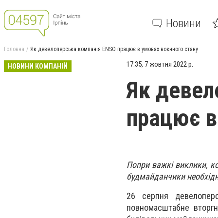
Новини
Головна
Як девелоперська компанія ENSO працює в умовах воєнного стану
17:35, 7 жовтня 2022 р.
НОВИНИ КОМПАНІЙ
Як девел
працює в
Попри важкі виклики, ко
будмайданчики необхід
26 серпня девелоперс
повномасштабне вторгне