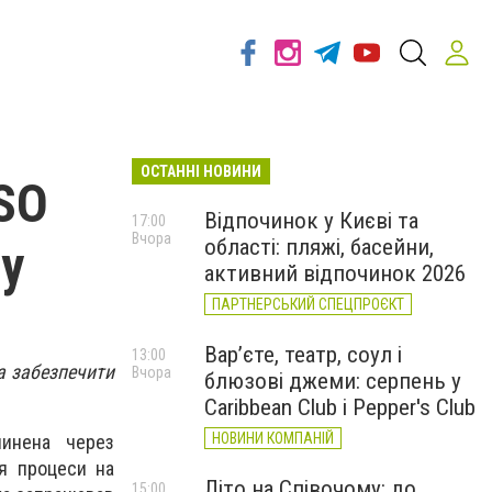
ОСТАННІ НОВИНИ
SO
Відпочинок у Києві та
17:00
Вчора
області: пляжі, басейни,
ну
активний відпочинок 2026
ПАРТНЕРСЬКИЙ СПЕЦПРОЄКТ
Вар’єте, театр, соул і
13:00
а забезпечити
Вчора
блюзові джеми: серпень у
Caribbean Club і Pepper's Club
НОВИНИ КОМПАНІЙ
пинена через
ся процеси на
Літо на Співочому: до
15:00