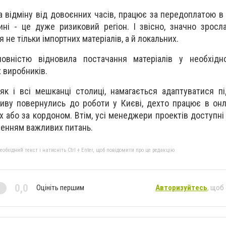
а відміну від довоєнних часів, працює за передоплатою в 
ині - це дуже ризиковий регіон. І звісно, значно зросла
я не тільки імпортних матеріалів, а й локальних.
овністю відновила постачання матеріалів у необхідно
х виробників.
як і всі мешканці столиці, намагається адаптуватися під
тиву повернулись до роботи у Києві, дехто працює в он
х або за кордоном. Втім, усі менеджери проектів доступні 
шенням важливих питань.
бхідний текст і натисніть Ctrl + Enter, щоб повідомити про це редакцію
0,0
Оцініть першим
Авторизуйтесь
, щоб