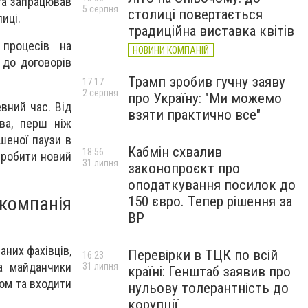
 та запрацював
5 серпня
столиці повертається
иці.
традиційна виставка квітів
 процесів на
НОВИНИ КОМПАНІЙ
 до договорів
Трамп зробив гучну заяву
17:17
2 серпня
про Україну: "Ми можемо
евний час. Від
взяти практично все"
ва, перш ніж
шеної паузи в
Кабмін схвалив
18:56
озробити новий
31 липня
законопроєкт про
оподаткування посилок до
компанія
150 євро. Тепер рішення за
ВР
аних фахівців,
Перевірки в ТЦК по всій
16:23
на майданчики
31 липня
країні: Генштаб заявив про
том та входити
нульову толерантність до
корупції