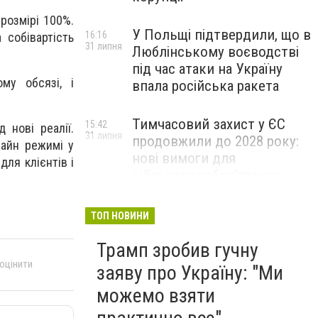
розмірі 100%.
У Польщі підтвердили, що в
16:16
 собівартість
31 липня
Люблінському воєводстві
під час атаки на Україну
му обсязі, і
впала російська ракета
Тимчасовий захист у ЄС
15:42
 нові реалії.
31 липня
продовжили до 2028 року:
лайн режимі у
нові вимоги для
для клієнтів і
військовозобов’язаних
українців
ТОП НОВИНИ
Трамп зробив гучну
 оцінити
заяву про Україну: "Ми
можемо взяти