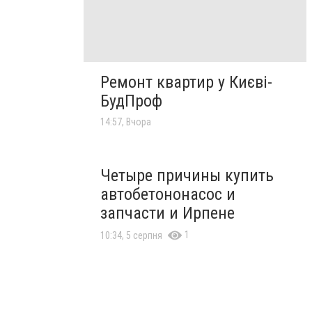
Ремонт квартир у Києві-
БудПроф
14:57, Вчора
Четыре причины купить
автобетононасос и
запчасти и Ирпене
1
10:34, 5 серпня