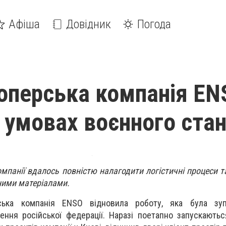
Афіша
Довідник
Погода
оперська компанія EN
 умовах воєнного ста
мпанії вдалось повністю налагодити логістичні процеси т
ними матеріалами.
ька компанія ENSO відновила роботу, яка була зу
ння російської федерації. Наразі поетапно запускають