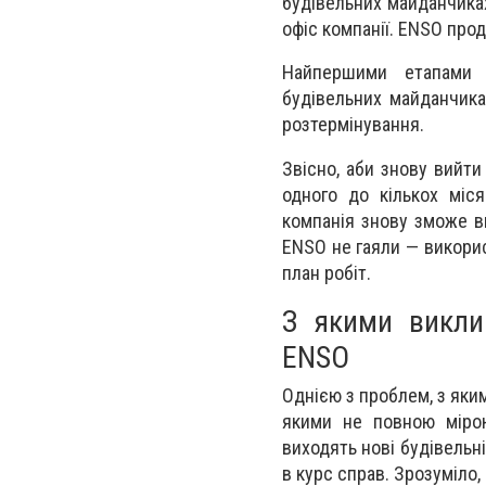
будівельних майданчиках
офіс компанії. ENSO про
Найпершими етапами р
будівельних майданчика
розтермінування.
Звісно, аби знову вийти
одного до кількох міс
компанія знову зможе в
ENSO не гаяли — викорис
план робіт.
З якими викли
ENSO
Однією з проблем, з яким
якими не повною мірою 
виходять нові будівельн
в курс справ. Зрозуміло,