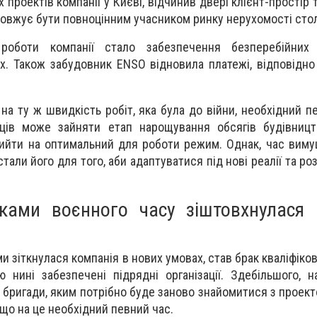
 проектів компанії у Києві, відчинив двері клієнт-простір
довжує бути повноцінним учасником ринку нерухомості стол
оботи компанії стало забезпечення безперебійних
х. Також забудовник ENSO відновила платежі, відповідно
 на ту ж швидкість робіт, яка була до війни, необхідний п
яців може зайняти етап нарощування обсягів будівницт
ийти на оптимальний для роботи режим. Однак, час виму
тали його для того, аби адаптуватися під нові реалії та р
ками воєнного часу зіштовхнулася 
и зіткнулася компанія в нових умовах, став брак кваліфіков
нині забезпечені підрядні організації. Здебільшого, 
і бригади, яким потрібно буде заново знайомитися з проек
 що на це необхідний певний час.