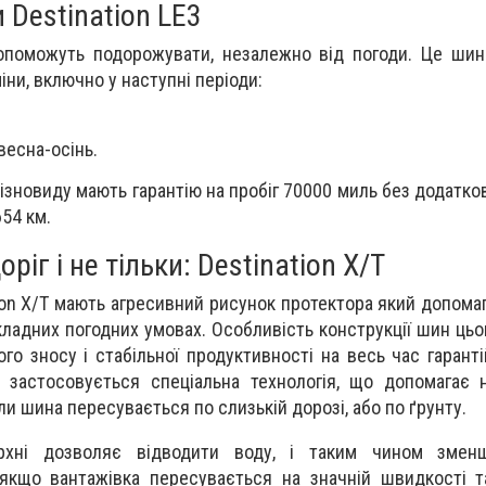
 Destination LE3
допоможуть подорожувати, незалежно від погоди. Це ши
ни, включно у наступні періоди:
весна-осінь.
ізновиду мають гарантію на пробіг 70000 миль без додатко
54 км.
ріг і не тільки: Destination X/T
ion X/T мають агресивний рисунок протектора який допомаг
кладних погодних умовах. Особливість конструкції шин цьо
го зносу і стабільної продуктивності на весь час гаранті
 застосовується спеціальна технологія, що допомагає 
ли шина пересувається по слизькій дорозі, або по ґрунту.
хні дозволяє відводити воду, і таким чином змен
 якщо вантажівка пересувається на значній швидкості 