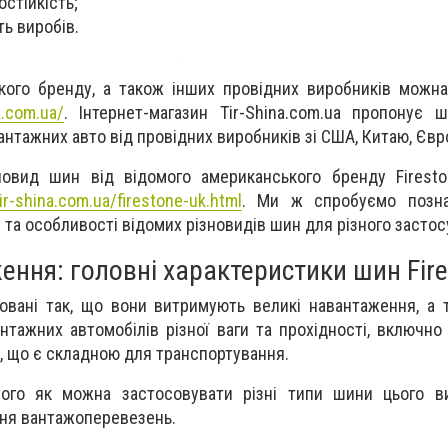
остійкість;
ть виробів.
кого бренду, а також інших провідних виробників можн
a.com.ua/
. Інтернет-магазин Tir-Shina.com.ua пропонує 
антажних авто від провідних виробників зі США, Китаю, Євр
новид шин від відомого американського бренду Firest
tir-shina.com.ua/firestone-uk.html
. Ми ж спробуємо позна
у та особливості відомих різновидів шин для різного застос
ення: головні характеристики шин Fir
овані так, що вони витримують великі навантаження, а
нтажних автомобілів різної ваги та прохідності, включно
і, що є складною для транспортування.
ого як можна застосовувати різні типи шини цього в
ня вантажоперевезень.