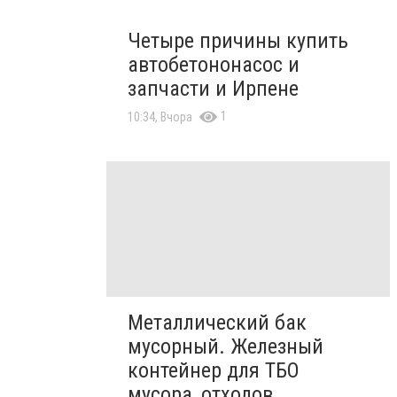
Четыре причины купить
автобетононасос и
запчасти и Ирпене
1
10:34, Вчора
Металлический бак
мусорный. Железный
контейнер для ТБО
мусора, отходов