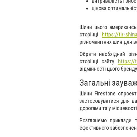
витривалість і знос
цінова оптимальніс
Шини цього американсь
сторінці
https://tir-shin
різноманітних шин для в
Обрати необхідний різ
сторінці сайту
https://
відмінності цього бренд
Загальні зауваж
Шини Firestone спроект
застосовуватися для ва
дорогами та у місцевост
Розглянемо приклади т
ефективного забезпечен