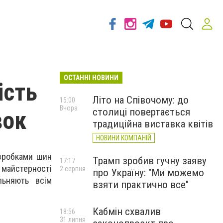
ОСТАННІ НОВИНИ
ість
Літо на Співочому: до
15:00
Вчора
столиці повертається
вок
традиційна виставка квітів
НОВИНИ КОМПАНІЙ
озробками шин
Трамп зробив гучну заяву
17:17
 майстерності
2 серпня
про Україну: "Ми можемо
льняють всім
взяти практично все"
Кабмін схвалив
18:56
31 липня