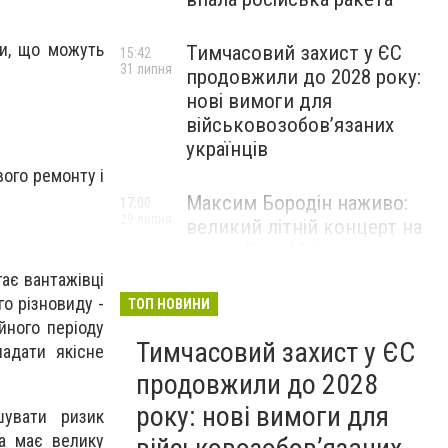
ни, що можуть
Тимчасовий захист у ЄС
15:42
31 липня
продовжили до 2028 року:
нові вимоги для
військовозобов’язаних
українців
вого ремонту і
Максим Бородін наживо:
17:00
29 липня
великий літній концерт на
терасі River Mall
ає вантажівці
НОВИНИ КОМПАНІЙ
го різновиду -
ТОП НОВИНИ
йного періоду
Тимчасовий захист у ЄС
надати якісне
продовжили до 2028
року: нові вимоги для
шувати ризик
та має велику