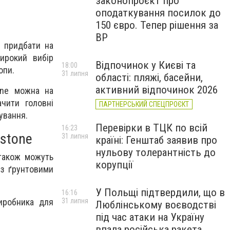
законопроєкт про
оподаткування посилок до
150 євро. Тепер рішення за
ВР
а придбати на
широкий вибір
Відпочинок у Києві та
18:00
опи.
31 липня
області: пляжі, басейни,
активний відпочинок 2026
one можна на
чити головні
ПАРТНЕРСЬКИЙ СПЕЦПРОЄКТ
ування.
Перевірки в ТЦК по всій
16:23
estone
31 липня
країні: Генштаб заявив про
нульову толерантність до
 також можуть
корупції
 з ґрунтовими
У Польщі підтвердили, що в
16:16
иробника для
31 липня
Люблінському воєводстві
під час атаки на Україну
впала російська ракета