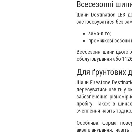
Всесезонні шини
Шини Destination LE3 
застосовуватися без замі
зима-літо;
проміжкові сезони 
Всесезонні шини цього р
обслуговування або 1126
Для ґрунтових до
Шини Firestone Destinat
пересуватись навіть у с
забезпечення рівномірно
пробігу. Також в шинах
зчеплення навіть тоді ко
Особлива форма повер
аквапланування, навіть