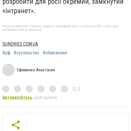
розробити для росії окремий, замкнутий
«інтранет».
Якщо ви помітили помилку, виділіть необхідний текст і натисніть Ctrl + Enter, щоб
повідомити про це редакцію
SUNDRIES.COM.UA
#рф
#суспільство
#обмеження
Ефименко Анастасия
0,0
Авторизуйтесь
, щоб оцінити