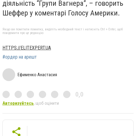
діяльність “Групи Вагнера”, – говорить
Шеффер у коментарі Голосу Америки.
Якщо ви помітили помилку, виділіть необхідний текст і натисніть Ctrl + Enter, щоб
повідомити про це редакцію
HTTPS://ELITEXPERT.UA
#ордер на арешт
Ефименко Анастасия
0,0
Авторизуйтесь
, щоб оцінити