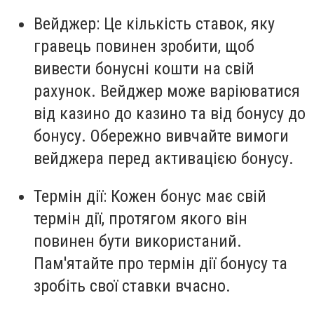
Вейджер: Це кількість ставок, яку
гравець повинен зробити, щоб
вивести бонусні кошти на свій
рахунок. Вейджер може варіюватися
від казино до казино та від бонусу до
бонусу. Обережно вивчайте вимоги
вейджера перед активацією бонусу.
Термін дії: Кожен бонус має свій
термін дії, протягом якого він
повинен бути використаний.
Пам'ятайте про термін дії бонусу та
зробіть свої ставки вчасно.