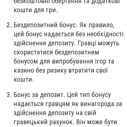
безкоштовні обертання та додаткові
кошти для гри.
Бездепозитний бонус. Як правило,
цей бонус надається без необхідності
здійснення депозиту. Гравці можуть
скористатися бездепозитним
бонусом для випробування ігор та
казино без ризику втратити свої
кошти.
Бонус за депозит. Цей тип бонусу
надається гравцям як винагорода за
здійснення депозиту на свій
гравецький рахунок. Він може бути