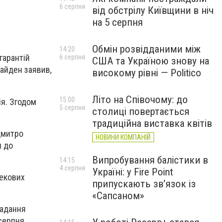
6 серпня
від обстрілу Київщини в ніч
на 5 серпня
Обмін розвідданими між
14:20
гарантій
6 серпня
США та Україною знову на
айден заявив,
високому рівні — Politico
Літо на Співочому: до
15:00
ія. Згодом
5 серпня
столиці повертається
традиційна виставка квітів
Дмитро
НОВИНИ КОМПАНІЙ
я до
Випробування балістики в
14:15
4 серпня
Україні: у Fire Point
пекових
припускають зв’язок із
«Сапсаном»
надання
серпня.