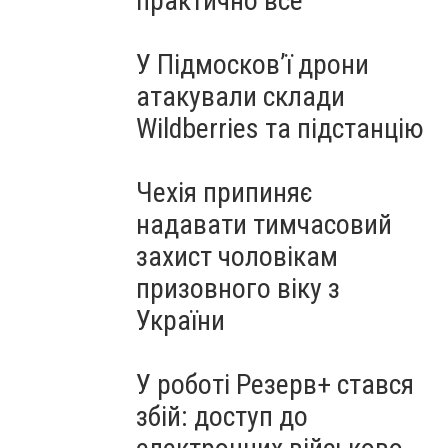
практично все"
У Підмосков’ї дрони
атакували склади
Wildberries та підстанцію
Чехія припиняє
надавати тимчасовий
захист чоловікам
призовного віку з
України
У роботі Резерв+ стався
збій: доступ до