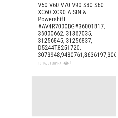
V50 V60 V70 V90 S80 S60
XC60 XC90 AISIN &
Powershift
#AV4R7000BG#36001817,
36000662, 31367035,
31256845, 31256837,
D5244T,8251720,
3073948,9480761,8636197,306
1
10:16, 31 липня