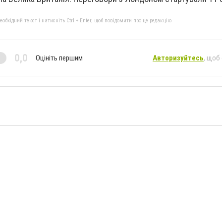
бхідний текст і натисніть Ctrl + Enter, щоб повідомити про це редакцію
0,0
Оцініть першим
Авторизуйтесь
, щоб