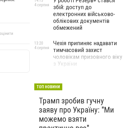
У роботі Резерв+ стався
14:15
4 серпня
збій: доступ до
електронних військово-
облікових документів
обмежений
 оцінити
Чехія припиняє надавати
13:20
4 серпня
тимчасовий захист
чоловікам призовного віку
з України
ТОП НОВИНИ
Трамп зробив гучну
заяву про Україну: "Ми
можемо взяти