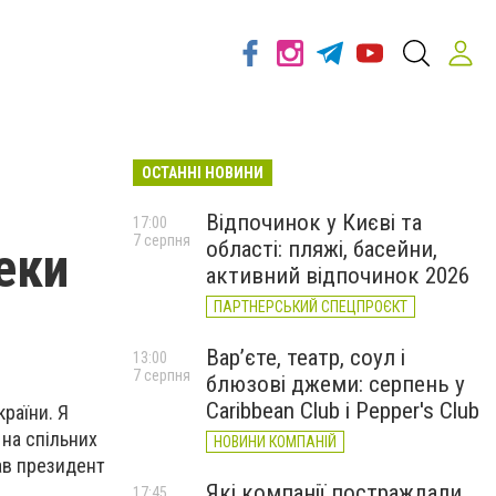
ОСТАННІ НОВИНИ
Відпочинок у Києві та
17:00
7 серпня
області: пляжі, басейни,
пеки
активний відпочинок 2026
ПАРТНЕРСЬКИЙ СПЕЦПРОЄКТ
Вар’єте, театр, соул і
13:00
7 серпня
блюзові джеми: серпень у
Caribbean Club і Pepper's Club
раїни. Я
 на спільних
НОВИНИ КОМПАНІЙ
сав президент
Які компанії постраждали
17:45