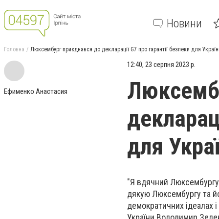
Новини
Головна
Люксембург приєднався до декларації G7 про гарантії безпеки для Україн
12:40, 23 серпня 2023 р.
Люксембу
Ефименко Анастасия
деклараці
для Укра
"Я вдячний Люксембургу 
дякую Люксембургу та йо
демократичних ідеалах і
України Володимир Зеле