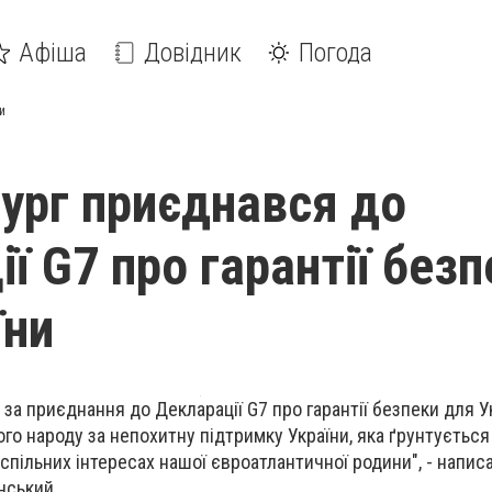
Афіша
Довідник
Погода
и
рг приєднався до
ї G7 про гарантії без
їни
за приєднання до Декларації G7 про гарантії безпеки для Ук
го народу за непохитну підтримку України, яка ґрунтується
 спільних інтересах нашої євроатлантичної родини", - напи
нський.