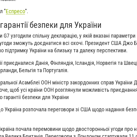
л "
Еспресо
".
гарантії безпеки для України
ни G7 узгодили спільну декларацію, у якій вказані параметри 
 угоди зможуть доєднатися всі охочі. Президент США Джо Б
но підтримку України на близьку та далеку перспективи.
ї приєдналися Данія, Фінляндія, Ісландія, Норвегія та Швец
ерланди, Бельгія та Португалія.
еральної Асамблеї ООН міністр закордонних справ України 
хоче, щоб усі країни ООН розглянули можливість приєднанн
о гарантії безпеки для України
що Україна розпочала переговори зі США щодо надання без
Україна почала перемовини щодо двосторонньої угоди про 
ала Велика Британія. Переговори з Лондоном стартували 11 