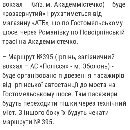
вокзал – Київ, м. Академмістечко) – буде
«розвернутий» і рухатиметься від
магазину «АТБ», що по Гостомельському
шосе, через Романівку по Новоірпінській
трасі на Академмістечко.
– Маршрут №395 (Ірпінь, залізничний
вокзал – АС «Полісся» - м. Оболонь) -
буде організовано підвезення пасажирів
від ірпінської автостанції до моста на
Гостомельському шосе. Там пасажири
будуть переходити пішки через технічний
міст. З іншого боку їх будуть чекати
маршрути № 395.