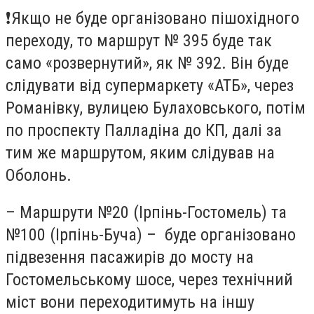
❗️Якщо не буде організовано пішохідного
переходу, то маршрут № 395 буде так
само «розвернутий», як № 392. Він буде
слідувати від супермаркету «АТБ», через
Романівку, вулицею Булаховського, потім
по проспекту Палладіна до КП, далі за
тим же маршрутом, яким слідував на
Оболонь.
– Маршрути №20 (Ірпінь-Гостомель) та
№100 (Ірпінь-Буча) – буде організовано
підвезення пасажирів до мосту на
Гостомельському шосе, через технічний
міст вони переходитимуть на іншу