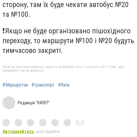
сторону, там їх буде чекати автобус №20
та №100.
❗️Якщо не буде організовано пішохідного
переходу, то маршрути №100 і №20 будуть
тимчасово закриті.
Якщо ви помітили помилку, виділіть необхідний текст і натисніть Ctrl + Enter, щоб
повідомити про це редакцію
#Маршрутки
#транспорт
#Київ
Редакція "04597"
0,0
Авторизуйтесь
, щоб оцінити