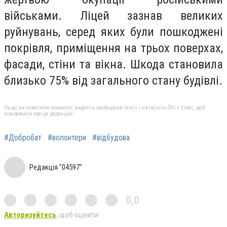
військами. Ліцей зазнав великих
руйнувань, серед яких були пошкоджені
покрівля, приміщення на трьох поверхах,
фасади, стіни та вікна. Шкода становила
близько 75% від загального стану будівлі.
Якщо ви помітили помилку, виділіть необхідний текст і натисніть Ctrl + Enter, щоб
повідомити про це редакцію
#Добробат
#волонтери
#відбудова
Редакція "04597"
0,0
Авторизуйтесь
, щоб оцінити