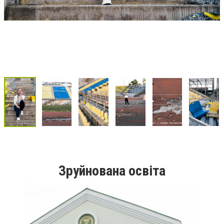
Зруйнована освіта