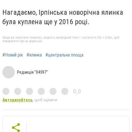
Нагадаємо, Ірпінська новорічна ялинка
була куплена ще у 2016 році.
Якщо ви помітили помилку, виділіть необхідний текст і натисніть Ctrl + Enter, щоб
повідомити про це редакцію
#Новий рік
#ялинка
#центральна площа
Редакція "04597"
0,0
Авторизуйтесь
, щоб оцінити