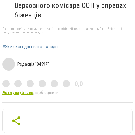
Верховного комісара ООН у справах
біженців.
Якщо ви помітили помилку, виділіть необхідний текст і натисніть Ctrl + Enter, щоб
повідомити про це редакцію
#Яке сьогодні свято
#події
Редакція "04597"
0,0
Авторизуйтесь
, щоб оцінити