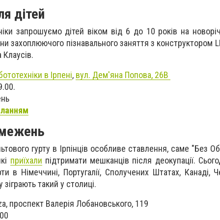
ля дітей
іки запрошуємо дітей віком від 6 до 10 років на новорі
одини захоплюючого пізнавального заняття з конструктором 
 Клаусів.
ототехніки в Ірпені
,
вул. Дем'яна Попова, 26В
9.00.
ень
иланням
бмежень
ьтового гурту в Ірпінців особливе ставлення, саме "Без О
які
приїхали
підтримати мешканців після деокупації. Сього
и в Німеччині, Португалії, Сполучених Штатах, Канаді, Чех
у зіграють такий у столиці.
aza, проспект Валерія Лобановського, 119
:00