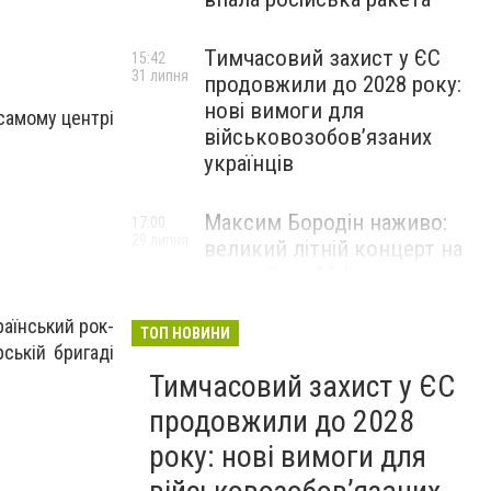
Тимчасовий захист у ЄС
15:42
31 липня
продовжили до 2028 року:
нові вимоги для
 самому центрі
військовозобов’язаних
українців
Максим Бородін наживо:
17:00
29 липня
великий літній концерт на
терасі River Mall
НОВИНИ КОМПАНІЙ
раїнський рок-
ТОП НОВИНИ
рській бригаді
Тимчасовий захист у ЄС
продовжили до 2028
року: нові вимоги для