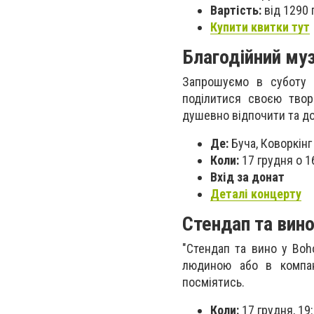
Вартість:
від 1290 
Купити квитки тут
Благодійний му
Запрошуємо в суботу в
поділитися своєю творч
душевно відпочити та до
Де:
Буча, Коворкінг 
Коли:
17 грудня о 1
Вхід за донат
Деталі концерту
Стендап та вино
"Стендап та вино у Boh
людиною або в компан
посміятись.
Коли:
17 грудня, 19