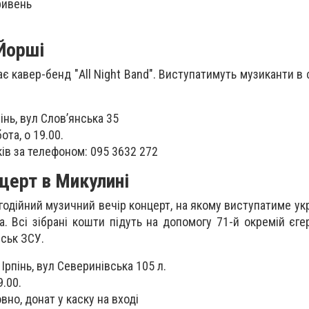
ривень
Йорші
ає кавер-бенд "All Night Band". Виступатимуть музиканти в
рпінь, вул Словʼянська 35
ота, о 19.00.
ів за телефоном: 095 3632 272
церт в Микулині
агодійний музичний вечір концерт, на якому виступатиме ук
а. Всі зібрані кошти підуть на допомогу 71-й окремій єге
ськ ЗСУ.
. Ірпінь, вул Северинівська 105 л.
9.00.
но, донат у каску на вході