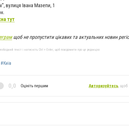
i", вулиця Івана Мазепи, 1
н.
на тут
еграм
щоб не пропустити цікавих та актуальних новин регі
бхідний текст і натисніть Ctrl + Enter, щоб повідомити про це редакцію
#Київ
0,0
Оцініть першим
Авторизуйтесь
, щоб