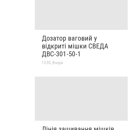
Дозатор ваговий у
відкриті мішки СВЕДА
ДВС-301-50-1
13:05, Вчора
Лінія зашивання мішків