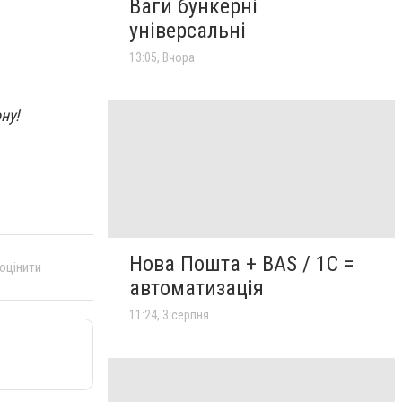
Ваги бункерні
універсальні
13:05, Вчора
ону!
Нова Пошта + BAS / 1C =
 оцінити
автоматизація
11:24, 3 серпня