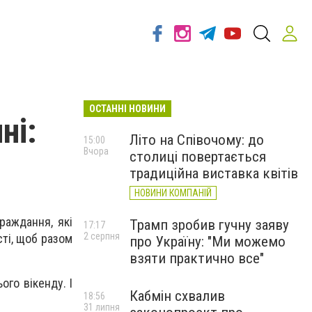
ОСТАННІ НОВИНИ
ні:
Літо на Співочому: до
15:00
Вчора
столиці повертається
традиційна виставка квітів
НОВИНИ КОМПАНІЙ
раждання, які
Трамп зробив гучну заяву
17:17
2 серпня
ті, щоб разом
про Україну: "Ми можемо
взяти практично все"
ого вікенду. І
Кабмін схвалив
18:56
31 липня