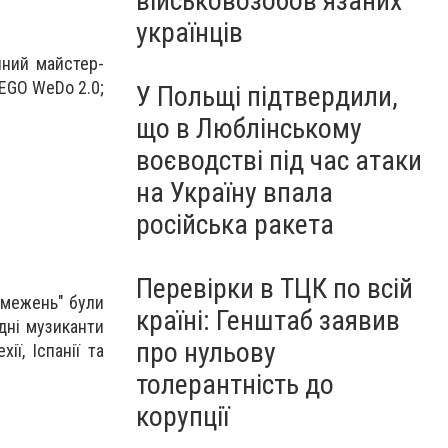
військовозобов’язаних
українців
чний майстер-
LEGO WeDo 2.0;
У Польщі підтвердили,
що в Люблінському
воєводстві під час атаки
на Україну впала
російська ракета
Перевірки в ТЦК по всій
бмежень" були
країні: Генштаб заявив
дні музиканти
про нульову
ії, Іспанії та
толерантність до
корупції