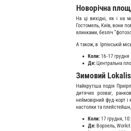
Новорічна площа
На ці вихідні, як і на 
Гостомель, Київ, вони по
ялинками, безліч "фотозо
А також, в Ірпінській мі
Коли:
16-17 грудня
Де:
Центральна площ
Зимовий Lokalis
Найкрутіша подія Приірп
дитячих розваг, ранков
неймовірний фуд-корт і 
настолки та плейстейшн,
Коли:
17 грудня, 10
Де:
Ворзель, Workit