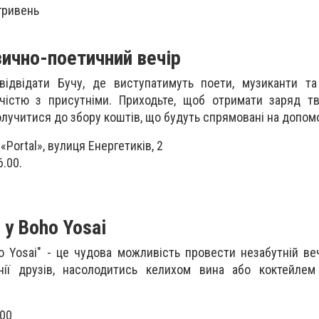
гривень
зично-поетичний вечір
ідвідати Бучу, де виступатимуть поети, музиканти та 
істю з присутніми. Приходьте, щоб отримати заряд тво
лучитися до збору коштів, що будуть спрямовані на допом
«Portal», вулиця Енергетиків, 2
6.00.
 у Boho Yosai
o Yosai" - це чудова можливість провести незабутній ве
ії друзів, насолодитись келихом вина або коктейлем
:00