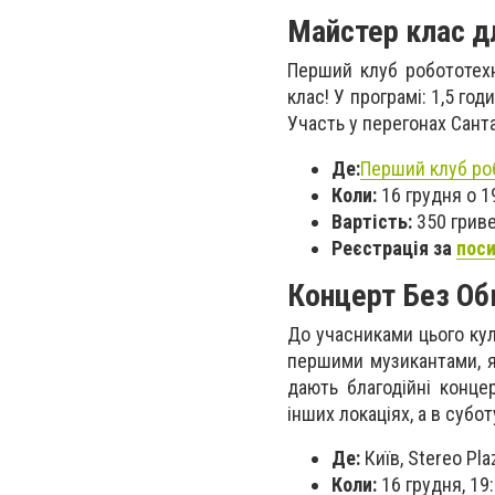
Майстер клас д
Перший клуб робототехн
клас! У програмі: 1,5 г
Участь у перегонах Санта
Де:
Перший клуб роб
Коли:
16 грудня о 1
Вартість:
350 грив
Реєстрація за
пос
Концерт Без О
До учасниками цього кул
першими музикантами, 
дають благодійні концерт
інших локаціях, а в субот
Де:
Київ, Stereo Pl
Коли:
16 грудня, 19