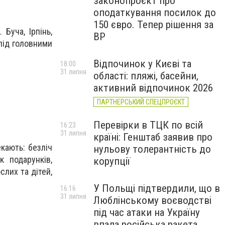
законопроєкт про
оподаткування посилок до
150 євро. Тепер рішення за
Буча, Ірпінь,
ВР
 під головними
Відпочинок у Києві та
18:00
31 липня
області: пляжі, басейни,
активний відпочинок 2026
ПАРТНЕРСЬКИЙ СПЕЦПРОЄКТ
Перевірки в ТЦК по всій
16:23
31 липня
країні: Генштаб заявив про
кають: безліч
нульову толерантність до
к подарунків,
корупції
слих та дітей,
У Польщі підтвердили, що в
16:16
31 липня
Люблінському воєводстві
під час атаки на Україну
впала російська ракета