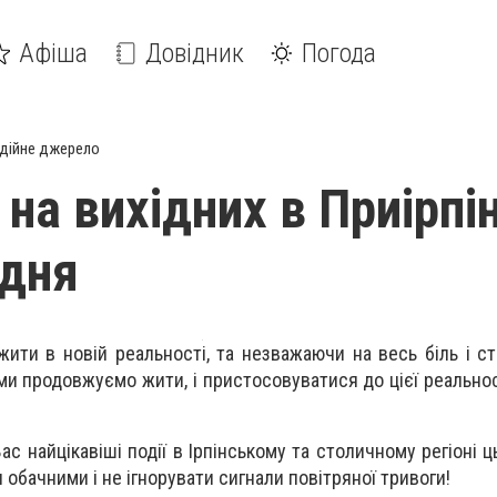
Афіша
Довідник
Погода
дійне джерело
 на вихідних в Приірпін
удня
жити в новій реальності, та незважаючи на весь біль і ст
ми продовжуємо жити, і пристосовуватися до цієї реальнос
ас найцікавіші події в Ірпінському та столичному регіоні ць
 обачними і не ігнорувати сигнали повітряної тривоги!