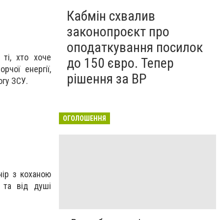
Кабмін схвалив
законопроєкт про
оподаткування посилок
ті, хто хоче
до 150 євро. Тепер
рчої енергії,
рішення за ВР
огу ЗСУ.
ОГОЛОШЕННЯ
чір з коханою
 та від душі