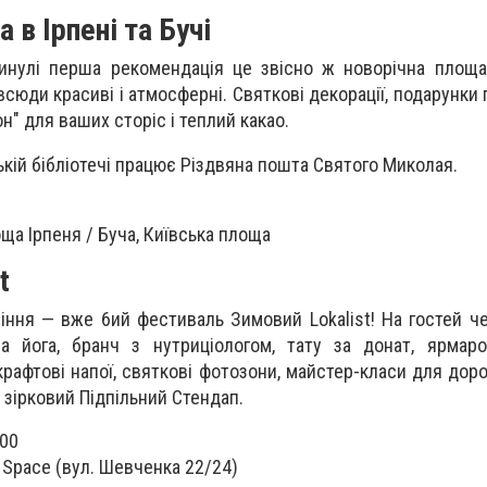
 в Ірпені та Бучі
минулі перша рекомендація це звісно ж новорічна площа. 
всюди красиві і атмосферні. Святкові декорації, подарунки
н" для ваших сторіс і теплий какао.
ській бібліотечі працює Різдвяна пошта Святого Миколая.
а Ірпеня / Буча, Київська площа
t
іння — вже 6ий фестиваль Зимовий Lokalist! На гостей че
а йога, бранч з нутриціологом, тату за донат, ярмаро
крафтові напої, святкові фотозони, майстер-класи для доро
 зірковий Підпільний Стендап.
:00
 Space (вул. Шевченка 22/24)