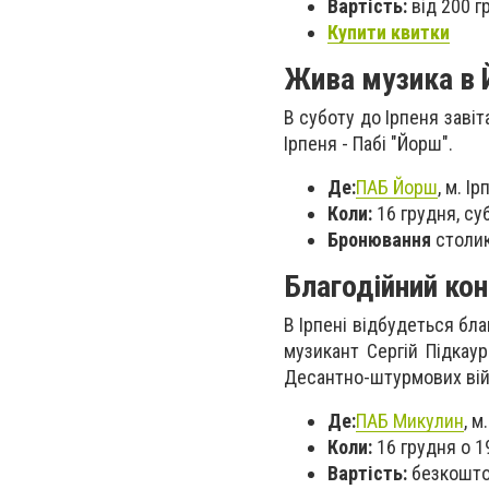
Вартість:
від 200 г
Купити квитки
Жива музика в 
В суботу до Ірпеня завіт
Ірпеня - Пабі "Йорш".
Де:
ПАБ Йорш
, м. І
Коли:
16 грудня, суб
Бронювання
столик
Благодійний кон
В Ірпені відбудеться бл
музикант Сергій Підкаур
Десантно-штурмових вій
Де:
ПАБ Микулин
, м
Коли:
16 грудня о 1
Вартість:
безкоштов