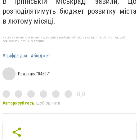
В Ірпінській міськраді завили, що
розподілятимуть бюджет розвитку міста
в лютому місяці.
Якщо ви помітили помилку, виділіть необхідний текст і натисніть Ctrl + Enter, щоб
повідомити про це редакцію
#Цифра дня
#бюджет
Редакція "04597"
0,0
Авторизуйтесь
, щоб оцінити