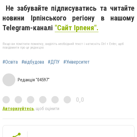
Не забувайте підписуватись та читайте
новини Ірпінського регіону в нашому
Telegram-каналі
"Сайт Ірпеня".
Якщо ви помітили помилку, виділіть необхідний текст і натисніть Ctrl + Enter, щоб
повідомити про це редакцію
#Освіта
#відбудова
#ДПУ
#Університет
Редакція "04597"
0,0
Авторизуйтесь
, щоб оцінити