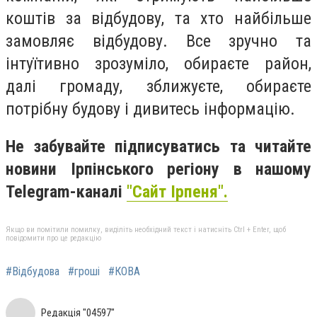
коштів за відбудову, та хто найбільше
замовляє відбудову. Все зручно та
інтуїтивно зрозуміло, обираєте район,
далі громаду, зближуєте, обираєте
потрібну будову і дивитесь інформацію.
Не забувайте підписуватись та читайте
новини Ірпінського регіону в нашому
Telegram-каналі
"Сайт Ірпеня".
Якщо ви помітили помилку, виділіть необхідний текст і натисніть Ctrl + Enter, щоб
повідомити про це редакцію
#Відбудова
#гроші
#КОВА
Редакція "04597"