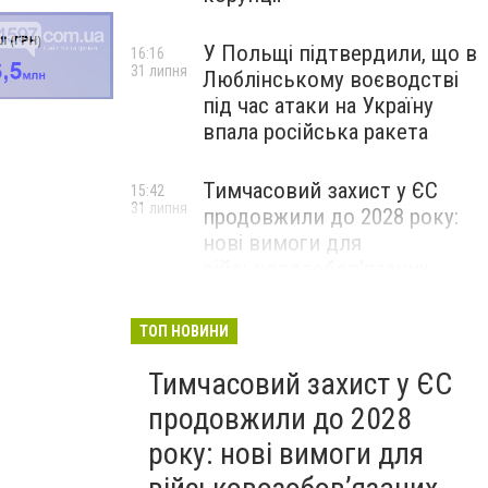
У Польщі підтвердили, що в
16:16
31 липня
Люблінському воєводстві
під час атаки на Україну
впала російська ракета
Тимчасовий захист у ЄС
15:42
31 липня
продовжили до 2028 року:
нові вимоги для
військовозобов’язаних
українців
ТОП НОВИНИ
Тимчасовий захист у ЄС
продовжили до 2028
року: нові вимоги для