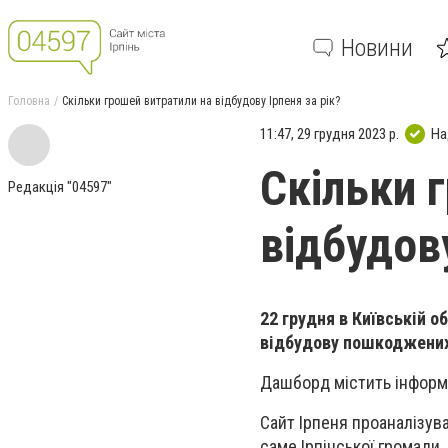
Новини
Головна
Скільки грошей витратили на відбудову Ірпеня за рік?
11:47, 29 грудня 2023 р.
На
Скільки 
Редакція "04597"
відбудову
22 грудня в Київській о
відбудову пошкоджених 
Дашборд містить інформац
Сайт Ірпеня проаналізув
саме Ірпінської громади.