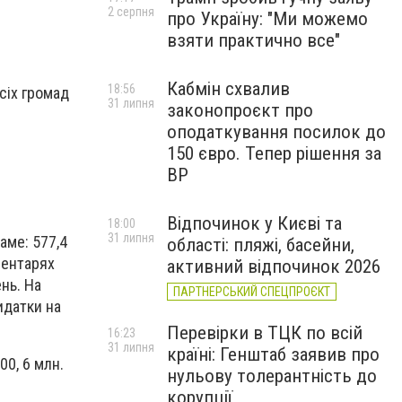
2 серпня
про Україну: "Ми можемо
взяти практично все"
Кабмін схвалив
18:56
сіх громад
31 липня
законопроєкт про
оподаткування посилок до
150 євро. Тепер рішення за
ВР
Відпочинок у Києві та
18:00
31 липня
саме:
577,4
області: пляжі, басейни,
ментарях
активний відпочинок 2026
ень. На
ПАРТНЕРСЬКИЙ СПЕЦПРОЄКТ
идатки на
Перевірки в ТЦК по всій
16:23
31 липня
країні: Генштаб заявив про
00, 6 млн.
нульову толерантність до
корупції