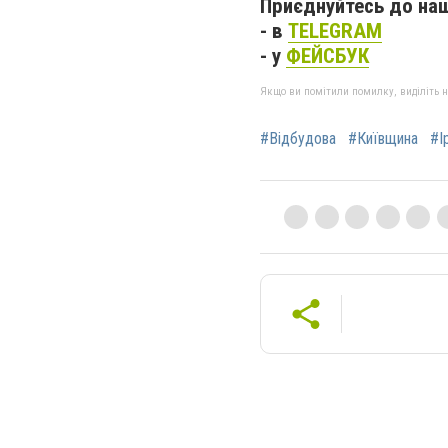
Приєднуйтесь до наш
- в
TELEGRAM
- у
ФЕЙСБУК
Якщо ви помітили помилку, виділіть нео
#Відбудова
#Київщина
#І