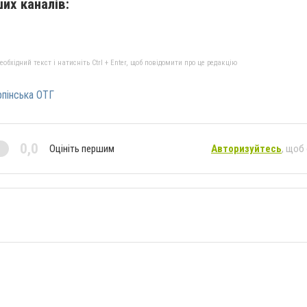
их каналів:
бхідний текст і натисніть Ctrl + Enter, щоб повідомити про це редакцію
рпінська ОТГ
0,0
Оцініть першим
Авторизуйтесь
, щоб