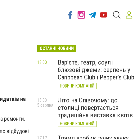
ОСТАННІ НОВИНИ
Вар’єте, театр, соул і
13:00
блюзові джеми: серпень у
Caribbean Club і Pepper's Club
НОВИНИ КОМПАНІЙ
идатків на
Літо на Співочому: до
15:00
5 серпня
столиці повертається
традиційна виставка квітів
на ремонти.
НОВИНИ КОМПАНІЙ
по відбудові
Трамп зробив гучну заяву
17:17