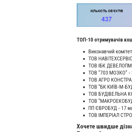
ТОП-10 отримувачів кош
Виконавчий комітет 
ТОВ НАВІТЕХСЕРВІ
ТОВ ІБК ДЕВЕЛОПМЕН
ТОВ "703 МОЗКО"
-
ТОВ АГРО КОНСТР
ТОВ "БК КИЇВ-М-БУ
ТОВ БУДІВЕЛЬНА КО
ТОВ "МАКРОЕКОБУД" 
ПП ЄВРОБУД - 17 мл
ТОВ ІМПЕРІАЛ СТРОЙ
Хочете швидше дізна