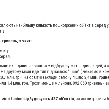
овлюють найбільшу кількість пошкоджених об’єктів серед у
тів.
 гривень, з яких:
джету
жерел.
ільше вкладалися звісно ж у відбудову житла для людей, а 
 На другому місці йде тип під назвою "Інше" ( чекаємо в ко
20,7 млн. грн. На освітні заклади регіону пішло 3,4 млн. грив
ли 1,4 млн. грн. Трохи менше мільйона, 992 060 гривень - в
.
 місті
Ірпінь відбудовують 437 об'єктів
, на які витратили 6