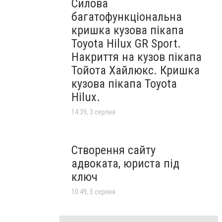
Силова
багатофункціональна
кришка кузова пікапа
Toyota Hilux GR Sport.
Накриття на кузов пікапа
Тойота Хайлюкс. Кришка
кузова пікапа Toyota
Hilux.
14:39, 3 серпня
Створення сайту
адвоката, юриста під
ключ
10:49, 5 серпня