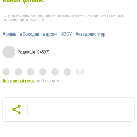
Якщо ви помітили помилку, виділіть необхідний текст і натисніть Ctrl + Enter, щоб
повідомити про це редакцію
#Ірпінь
#Оркодав
#дрони
#ЗСУ
#квадракоптер
Редакція "04597"
0,0
Авторизуйтесь
, щоб оцінити