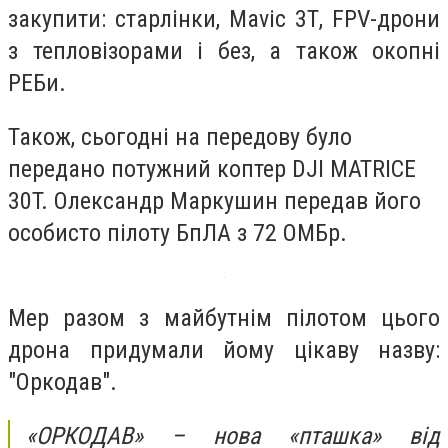
закупити: старлінки, Mavic 3Т, FPV-дрони
з тепловізорами і без, а також окопні
РЕБи.
Також, сьогодні на передову було
передано потужний коптер DJI MATRICE
30T. Олександр Маркушин передав його
особисто пілоту БпЛА з 72 ОМБр.
Мер разом з майбутнім пілотом цього
дрона придумали йому цікаву назву:
"Оркодав".
«ОРКОДАВ» – нова «пташка» від