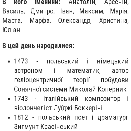
В кого іменини:
Анатолій, Арсеній,
Василь, Дмитро, Іван, Максим, Марія,
Марта, Марфа, Олександр, Христина,
Юліан
В цей день народилися:
1473 - польський і німецький
астроном і математик, автор
геліоцентричної теорії побудови
Сонячної системи Миколай Коперник
1743 - італійський композитор і
віолончеліст Луїджі Боккеріні
1812 - польський поет і драматург
Зигмунт Красінський