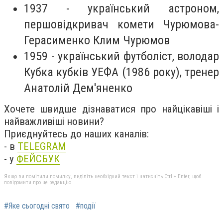
1937 - український астроном,
першовідкривач комети Чурюмова-
Герасименко Клим Чурюмов
1959 - український футболіст, володар
Кубка кубків УЕФА (1986 року), тренер
Анатолій Дем'яненко
Хочете швидше дізнаватися про найцікавіші і
найважливіші новини?
Приєднуйтесь до наших каналів:
- в
TELEGRAM
- у
ФЕЙСБУК
Якщо ви помітили помилку, виділіть необхідний текст і натисніть Ctrl + Enter, щоб
повідомити про це редакцію
#Яке сьогодні свято
#події