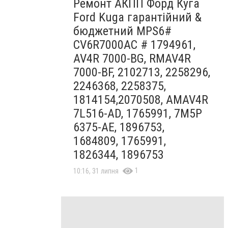
Ремонт АКПП Форд Куга
Ford Kuga гарантійний &
бюджетний MPS6#
CV6R7000AC # 1794961,
AV4R 7000-BG, RMAV4R
7000-BF, 2102713, 2258296,
2246368, 2258375,
1814154,2070508, AMAV4R
7L516-AD, 1765991, 7M5P
6375-AE, 1896753,
1684809, 1765991,
1826344, 1896753
1
10:16, 31 липня