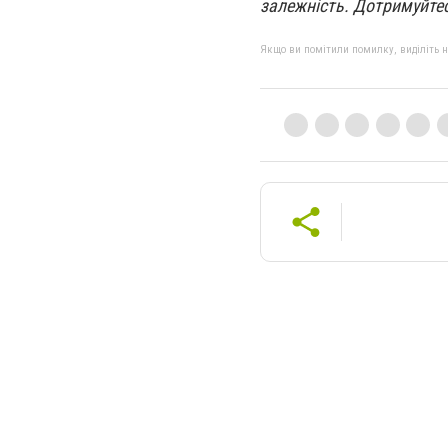
залежність. Дотримуйтес
Якщо ви помітили помилку, виділіть нео