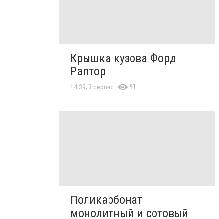
Крышка кузова Форд
Раптор
91
14:39, 3 серпня
Поликарбонат
монолитный и сотовый