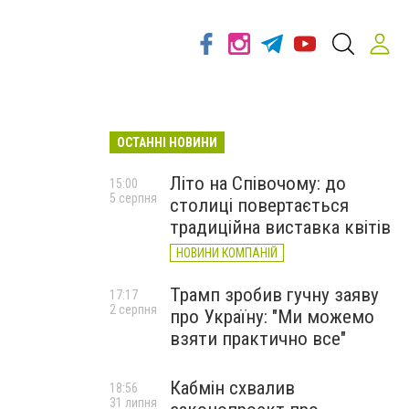
ОСТАННІ НОВИНИ
Літо на Співочому: до
15:00
5 серпня
столиці повертається
традиційна виставка квітів
НОВИНИ КОМПАНІЙ
Трамп зробив гучну заяву
17:17
2 серпня
про Україну: "Ми можемо
взяти практично все"
Кабмін схвалив
18:56
31 липня