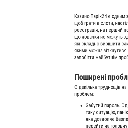
Казино Парік24 є одним з
щоб грати в слоти, насті
реєстрація, на перший по
що новачки не можуть з
які складно вирішити са
якими можна зіткнутися 
запобігти майбутнім про
Поширені пробле
Є декілька труднощів на
проблем:
Забутий пароль. Од
таку ситуацію, пані
яка дозволяє безпе
перейти на головну 