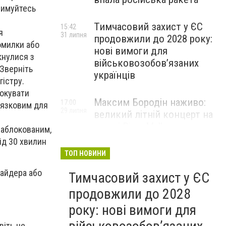
римуйтесь
Тимчасовий захист у ЄС
15:42
я
31 липня
продовжили до 2028 року:
омилки або
нові вимоги для
кнулися з
військовозобов’язаних
 Зверніть
українців
гістру.
локувати
Максим Бородін наживо:
17:00
в’язковим для
29 липня
великий літній концерт на
терасі River Mall
заблокованим,
ід 30 хвилин
НОВИНИ КОМПАНІЙ
ТОП НОВИНИ
вайдера або
Тимчасовий захист у ЄС
продовжили до 2028
року: нові вимоги для
віть не