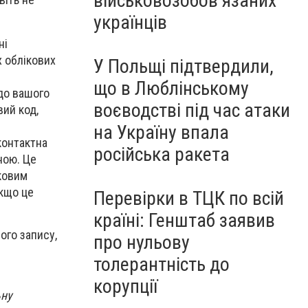
військовозобов’язаних
українців
ні
х облікових
У Польщі підтвердили,
що в Люблінському
до вашого
воєводстві під час атаки
вий код,
на Україну впала
контактна
російська ракета
ною. Це
іковим
якщо це
Перевірки в ТЦК по всій
країні: Генштаб заявив
ого запису,
про нульову
толерантність до
корупції
ьну