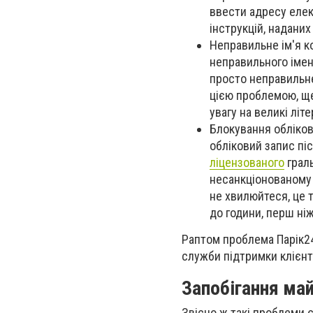
ввести адресу елек
інструкцій, наданих
Неправильне ім'я к
неправильного імен
просто неправильне
цією проблемою, ще
увагу на великі літ
Блокування обліков
обліковий запис піс
ліцензованого
граль
несанкціонованому 
не хвилюйтеся, це 
до години, перш ні
Раптом проблема Парік24
служби підтримки клієнт
Запобігання ма
Звісно ж такі проблеми є