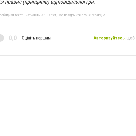
я правил (принципів) відповідальної гри.
бхідний текст і натисніть Ctrl + Enter, щоб повідомити про це редакцію
0,0
Оцініть першим
Авторизуйтесь
, щоб