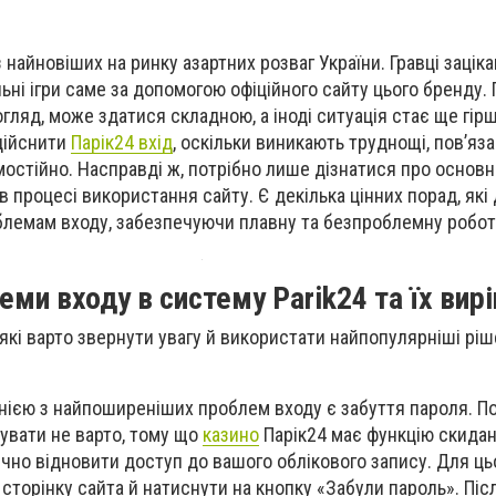
 найновіших на ринку азартних розваг України. Гравці заціка
льні ігри саме за допомогою офіційного сайту цього бренду.
гляд, може здатися складною, а іноді ситуація стає ще гір
дійснити
Парік24 вхід
, оскільки виникають труднощі, пов’яза
мостійно. Насправді ж, потрібно лише дізнатися про основн
в процесі використання сайту. Є декілька цінних порад, як
блемам входу, забезпечуючи плавну та безпроблемну робот
ми входу в систему Parik24 та їх вир
 які варто звернути увагу й використати найпопулярніші рі
нією з найпоширеніших проблем входу є забуття пароля. П
кувати не варто, тому що
казино
Парік24 має функцію скидан
чно відновити доступ до вашого облікового запису. Для ць
сторінку сайта й натиснути на кнопку «Забули пароль». Піс