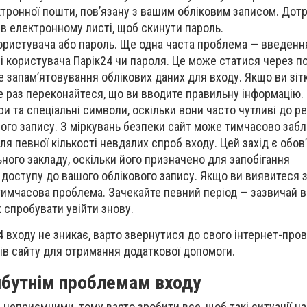
тронної пошти, пов’язану з вашим обліковим записом. Дот
 в електронному листі, щоб скинути пароль.
ористувача або пароль. Ще одна часта проблема — введенн
і користувача Парік24 чи пароля. Це може статися через п
 запам’ятовування облікових даних для входу. Якщо ви зіт
 раз переконайтеся, що ви вводите правильну інформацію.
ери та спеціальні символи, оскільки вони часто чутливі до ре
ого запису. З міркувань безпеки сайт може тимчасово заб
ля певної кількості невдалих спроб входу. Цей захід є обо
ного закладу, оскільки його призначено для запобігання
доступу до вашого облікового запису. Якщо ви виявитеся 
тимчасова проблема. Зачекайте певний період — зазвичай в
ж спробувати увійти знову.
 входу не зникає, варто звернутися до свого інтернет-про
ів сайту для отримання додаткової допомоги.
йбутнім проблемам входу
 неприємними, тому варто зробити все, щоб такі ситуації на