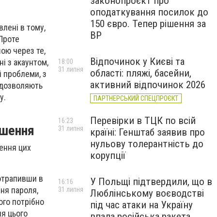
законопроєкт про
оподаткування посилок до
150 євро. Тепер рішення за
влені в тому,
ВР
 Проте
шою через те,
Відпочинок у Києві та
ні з акаунтом,
18:00
31 липня
області: пляжі, басейни,
і проблеми, з
активний відпочинок 2026
і дозволяють
у.
ПАРТНЕРСЬКИЙ СПЕЦПРОЄКТ
Перевірки в ТЦК по всій
16:23
ішення
31 липня
країні: Генштаб заявив про
нульову толерантність до
шення цих
корупції
отрапивши в
У Польщі підтвердили, що в
16:16
ня пароля,
31 липня
Люблінському воєводстві
ого потрібно
під час атаки на Україну
ля цього
впала російська ракета