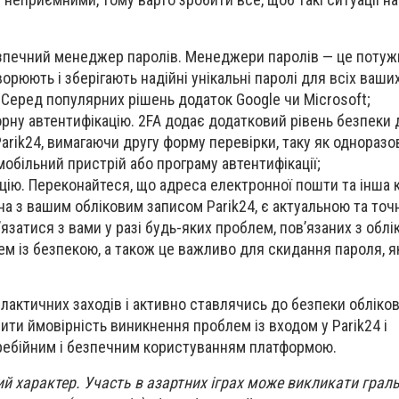
зпечний менеджер паролів. Менеджери паролів — це потуж
ворюють і зберігають надійні унікальні паролі для всіх ваши
. Серед популярних рішень додаток Google чи Microsoft;
рну автентифікацію. 2FA додає додатковий рівень безпеки 
arik24, вимагаючи другу форму перевірки, таку як одноразо
мобільний пристрій або програму автентифікації;
ію. Переконайтеся, що адреса електронної пошти та інша 
ана з вашим обліковим записом Parik24, є актуальною та точ
язатися з вами у разі будь-яких проблем, пов’язаних з обл
ем із безпекою, а також це важливо для скидання пароля, 
актичних заходів і активно ставлячись до безпеки обліков
ти ймовірність виникнення проблем із входом у Parik24 і
ебійним і безпечним користуванням платформою.
й характер. Участь в азартних іграх може викликати грал