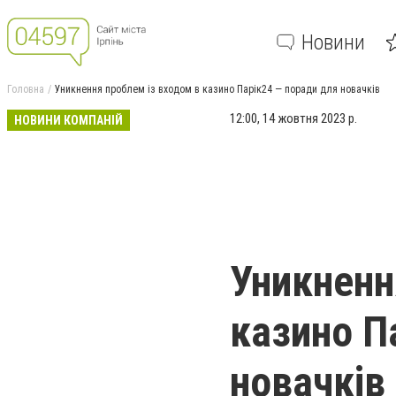
Новини
Головна
Уникнення проблем із входом в казино Парік24 — поради для новачків
1
2
:
0
0
,
1
4
ж
о
в
т
н
я
2
0
2
3
р
.
НОВИНИ КОМПАНІЙ
Уникненн
казино П
новачків