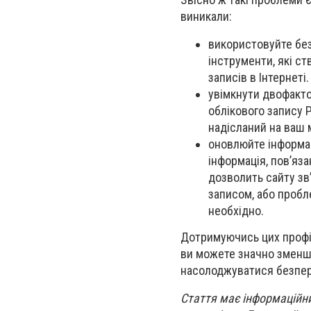
виникали:
використовуйте бе
інструменти, які ст
записів в Інтернеті
увімкнути двофакто
облікового запису P
надісланий на ваш 
оновлюйте інформац
інформація, пов’яз
дозволить сайту зв’
записом, або пробл
необхідно.
Дотримуючись цих профіл
ви можете значно зменши
насолоджуватися безпер
Стаття має інформаційни