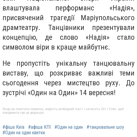
влаштувала перформанс «Надія»,
присвячений трагедії Маріупольського
драмтеатру. Танцівники презентували
концепцію, де слово «Надія» стало
символом віри в краще майбутнє.
Не пропустіть унікальну танцювальну
виставу, що розкриває важливі теми
сьогодення через мистецтво руху. До
зустрічі «Один на Один» 14 вересня!
Якщо ви помітили помилку, виділіть необхідний текст і натисніть Ctrl + Enter, щоб
повідомити про це редакцію
#фіша Київ
#афіша КПІ
#Один на один
#танцювальне шоу
#Один на один квитки