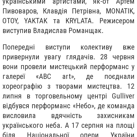
українськими артистами, як-от Артем
Пивоваров, Клавдія Петрівна, MONATIK,
OTOY, YAKTAK та KRYLATA. Режисером
виступив Владислав Романщак.
Попередні виступи колективу вже
привернули увагу глядачів. 28 червня
вони провели мистецький перформанс у
галереї «ABC art», де поєднали
хореографію з творами мистецтва. 12
липня в торговельному центрі Gulliver
відбувся перформанс «Небо», де команда
висловила вдячність захисникам
українського неба. А 17 серпня на площі
біля Національної опери України