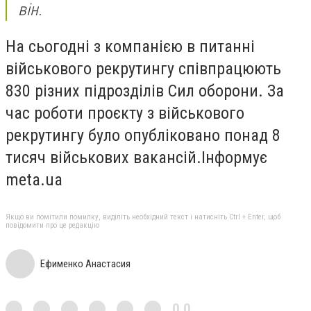
він.
На сьогодні з компанією в питанні
військового рекрутингу співпрацюють
830 різних підрозділів Сил оборони. За
час роботи проєкту з військового
рекрутингу було опубліковано понад 8
тисяч військових вакансій.Інформує
meta.ua
Якщо ви помітили помилку, виділіть необхідний текст і натисніть Ctrl + Enter, щоб
повідомити про це редакцію
Ефименко Анастасия
0,0