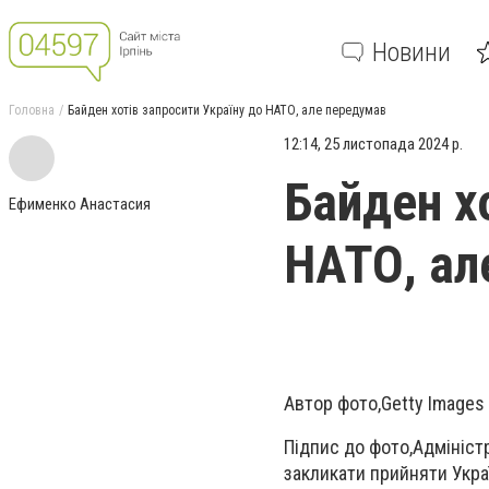
Новини
Головна
Байден хотів запросити Україну до НАТО, але передумав
12:14, 25 листопада 2024 р.
Байден х
Ефименко Анастасия
НАТО, ал
Автор фото,
Getty Images
Підпис до фото,
Адмініст
закликати прийняти Укра