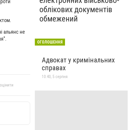
електронних військово-
проти
облікових документів
обмежений
ктом.
і альянс не
я".
ОГОЛОШЕННЯ
Адвокат у кримінальних
справах
10:40, 5 серпня
 оцінити