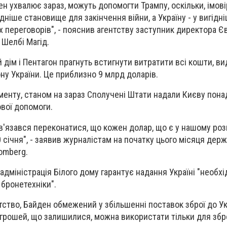
ден ухвалює зараз, можуть допомогти Трампу, оскільки, імові
дніше становище для закінчення війни, а Україну - у вигідн
 переговорів", - пояснив агентству заступник директора Є
 Шелбі Магід.
 дім і Пентагон прагнуть встигнути витратити всі кошти, ви
у України. Це приблизно 9 млрд доларів.
енту, станом на зараз Сполучені Штати надали Києву пона
ової допомоги.
'язався переконатися, що кожен долар, що є у нашому ро
 січня", - заявив журналістам на початку цього місяця дер
oomberg.
адміністрація Білого дому гарантує надання Україні "необхі
 бронетехніки".
тство, Байден обмежений у збільшенні поставок зброї до Ук
 грошей, що залишилися, можна використати тільки для збро