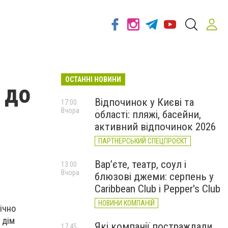
ОСТАННІ НОВИНИ
 до
Відпочинок у Києві та
17:00
Вчора
області: пляжі, басейни,
активний відпочинок 2026
ПАРТНЕРСЬКИЙ СПЕЦПРОЄКТ
Вар’єте, театр, соул і
13:00
Вчора
блюзові джеми: серпень у
Caribbean Club і Pepper's Club
НОВИНИ КОМПАНІЙ
ічно
 дім
Які компанії постраждали
17:45