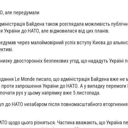
О, але передумали
адміністрація Байдена також розглядала можливість публічн
 України до НАТО, але відмовилася від цих планів.
едумав через малоймовірний успіх вступу Києва до альянс
ктиві.
изку двосторонніх безпекових угод, що нададуть Україні пев
дання Le Monde писало, що адміністрація Байдена вже не 
 проти запрошення України до НАТО. А у випадку перемоги
б почати рух у цьому напрямку вже 5 листопада.
туп до НАТО незабаром після повномасштабного вторгнення 
НАТО щодо цього різняться. Частина вважають, що Україна п