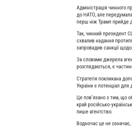
Адміністрація чинного п
до НАТО, але передумала
перш ніж Трамп прийде д
Так, чинний президент С
схвалив надання протипі
запровадив санкції щодо
За словами джерела агент
розглядаються, є частин
Стратегія покликана доп
України є потенціал для 
Це пов'язано з тим, що
край російсько-українськ
пише агентство.
Водночас це не означає,