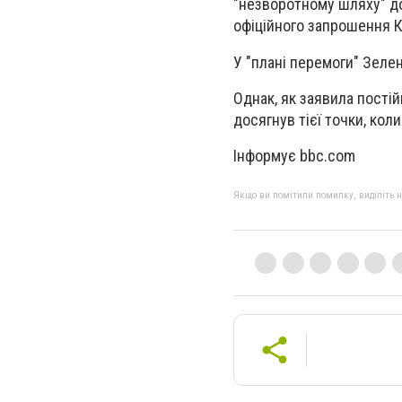
"незворотному шляху" до
офіційного запрошення К
У "плані перемоги" Зеле
Однак, як заявила пості
досягнув тієї точки, кол
Інформує bbc.com
Якщо ви помітили помилку, виділіть нео