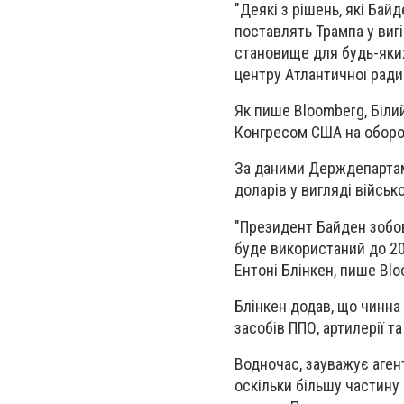
"Деякі з рішень, які Бай
поставлять Трампа у вигі
становище для будь-яких
центру Атлантичної ради
Як пише Bloomberg, Білий
Конгресом США на оборон
За даними Держдепартам
доларів у вигляді військ
"Президент Байден зобов
буде використаний до 20
Ентоні Блінкен, пише Bl
Блінкен додав, що чинна 
засобів ППО, артилерії та
Водночас, зауважує аген
оскільки більшу частину