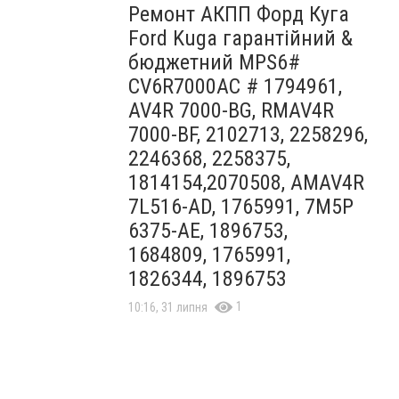
Ремонт АКПП Форд Куга
Ford Kuga гарантійний &
бюджетний MPS6#
CV6R7000AC # 1794961,
AV4R 7000-BG, RMAV4R
7000-BF, 2102713, 2258296,
2246368, 2258375,
1814154,2070508, AMAV4R
7L516-AD, 1765991, 7M5P
6375-AE, 1896753,
1684809, 1765991,
1826344, 1896753
1
10:16, 31 липня