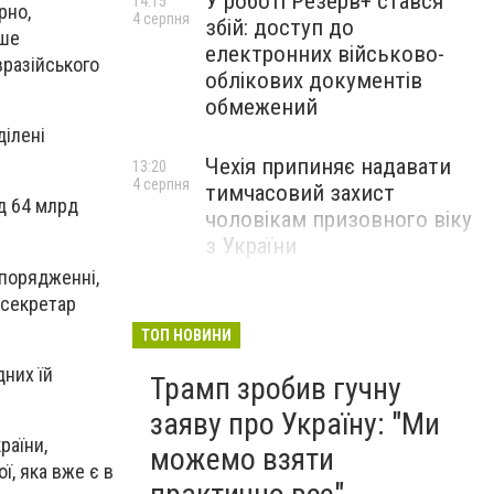
У роботі Резерв+ стався
14:15
рно,
4 серпня
збій: доступ до
іше
електронних військово-
вразійського
облікових документів
обмежений
ділені
Чехія припиняє надавати
13:20
4 серпня
тимчасовий захист
д 64 млрд
чоловікам призовного віку
з України
зпорядженні,
жсекретар
ТОП НОВИНИ
дних їй
Трамп зробив гучну
заяву про Україну: "Ми
раїни,
можемо взяти
ї, яка вже є в