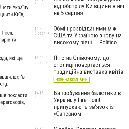
6 серпня
від обстрілу Київщини в ніч
йняти Україну
на 5 серпня
цнити Київ,
Обмін розвідданими між
14:20
Росії,
6 серпня
США та Україною знову на
ларів та
високому рівні — Politico
Літо на Співочому: до
оди, які ще
15:00
5 серпня
столиці повертається
традиційна виставка квітів
авши, що "в
НОВИНИ КОМПАНІЙ
erg.
Випробування балістики в
14:15
дше покласти
4 серпня
Україні: у Fire Point
переговорів,
припускають зв’язок із
«Сапсаном»