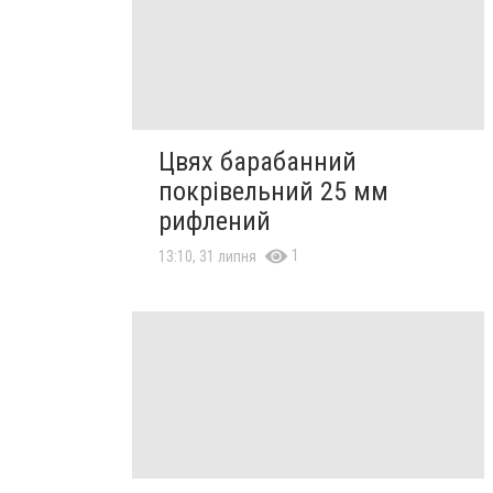
Цвях барабанний
покрівельний 25 мм
рифлений
1
13:10, 31 липня