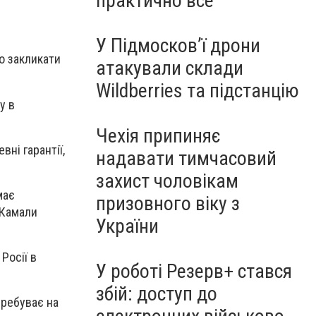
практично все"
У Підмосков’ї дрони
о закликати
атакували склади
Wildberries та підстанцію
у в
Чехія припиняє
ні гарантії,
надавати тимчасовий
захист чоловікам
має
призовного віку з
 Камали
України
Росії в
У роботі Резерв+ стався
збій: доступ до
еребуває на