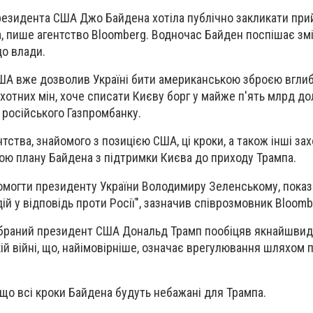
резидента США Джо Байдена хотіла публічно закликати при
, пише агентство Bloomberg. Водночас Байден поспішає змі
о влади.
ША вже дозволив Україні бити американською зброєю вглиб 
хотних мін, хоче списати Києву борг у майже п'ять млрд до
 російського Газпромбанку.
ства, знайомого з позицією США, ці кроки, а також інші зах
ою плану Байдена з підтримки Києва до приходу Трампа.
омогти президенту України Володимиру Зеленському, показ
дій у відповідь проти Росії", зазначив співрозмовник Bloomb
 обраний президент США Дональд Трамп пообіцяв якнайшви
ій війні, що, найімовірніше, означає врегулювання шляхом 
 що всі кроки Байдена будуть небажані для Трампа.