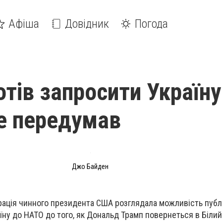
Афіша
Довідник
Погода
отів запросити Україну
е передумав
Джо Байден
рація чинного президента США розглядала можливість публ
їну до НАТО до того, як Дональд Трамп повернеться в Білий