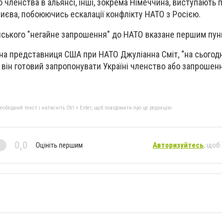
 членства в альянсі, інші, зокрема Німеччина, виступають 
иєва, побоюючись ескалації конфлікту НАТО з Росією.
нського "негайне запрошення" до НАТО вказане першим пун
йна представниця США при НАТО Джуліанна Сміт, "на сьогодн
и він готовий запропонувати Україні членство або запрошенн
бхідний текст і натисніть Ctrl + Enter, щоб повідомити про це редакцію
0,0
Оцініть першим
Авторизуйтесь
, щоб