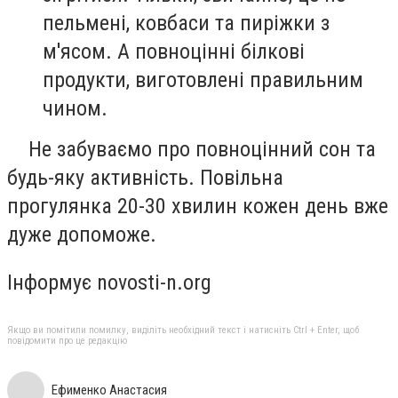
пельмені, ковбаси та пиріжки з
м'ясом. А повноцінні білкові
продукти, виготовлені правильним
чином.
⠀ Не забуваємо про повноцінний сон та
будь-яку активність. Повільна
прогулянка 20-30 хвилин кожен день вже
дуже допоможе.
Інформує novosti-n.org
Якщо ви помітили помилку, виділіть необхідний текст і натисніть Ctrl + Enter, щоб
повідомити про це редакцію
Ефименко Анастасия