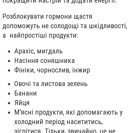
покращити настрій та додати енергії.
Розблокувати гормони щастя
допоможуть не солодощі та шкідливості,
а найпростіші продукти: ⠀
Арахіс, мигдаль
Насіння соняшника
Фініки, чорнослив, інжир
Овочі та листова зелень
Банани
Яйця
М'ясні продукти, які допомагають у
холодний період насититись,
зігрітися. Тільки, звичайно, це не