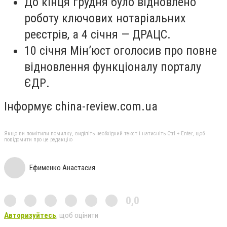
До кінця грудня було відновлено
роботу ключових нотаріальних
реєстрів, а 4 січня — ДРАЦС.
10 січня Мін’юст оголосив про повне
відновлення функціоналу порталу
ЄДР.
Інформує china-review.com.ua
Якщо ви помітили помилку, виділіть необхідний текст і натисніть Ctrl + Enter, щоб
повідомити про це редакцію
Ефименко Анастасия
0,0
Авторизуйтесь
, щоб оцінити