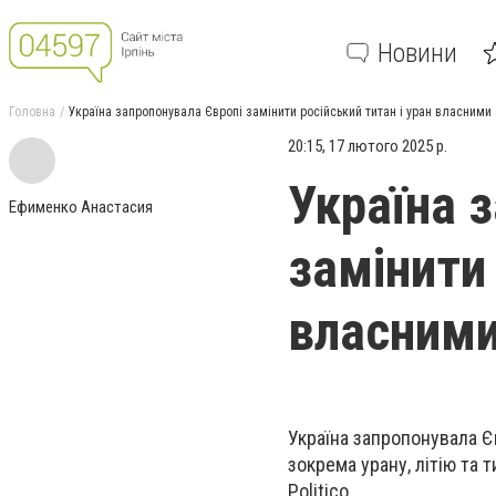
Новини
Головна
Україна запропонувала Європі замінити російський титан і уран власними
20:15, 17 лютого 2025 р.
Україна 
Ефименко Анастасия
замінити 
власними
Україна запропонувала Є
зокрема урану, літію та 
Politico.