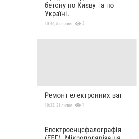
бетону по Києву та по
Україні.
3
10:44, 5 серпня
Ремонт електронних ваг
1
18:33, 31 липня
Електроенцефалографія
(ЕЕГ). Мікрополярізація