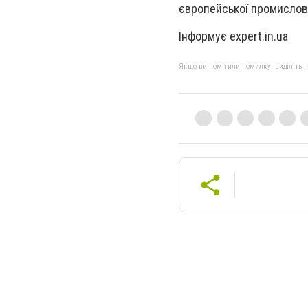
європейської промислово
Інформує expert.in.ua
Якщо ви помітили помилку, виділіть нео