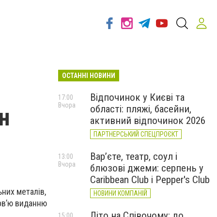
ОСТАННІ НОВИНИ
Відпочинок у Києві та
17:00
Вчора
області: пляжі, басейни,
н
активний відпочинок 2026
ПАРТНЕРСЬКИЙ СПЕЦПРОЄКТ
Вар’єте, театр, соул і
13:00
Вчора
блюзові джеми: серпень у
Caribbean Club і Pepper's Club
них металів,
НОВИНИ КОМПАНІЙ
ерв’ю виданню
Літо на Співочому: до
15:00