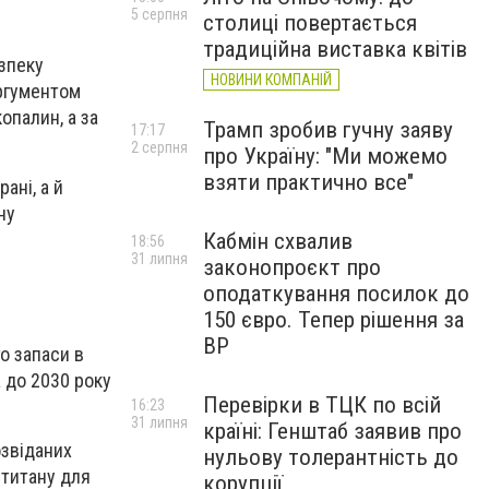
5 серпня
столиці повертається
традиційна виставка квітів
езпеку
НОВИНИ КОМПАНІЙ
аргументом
опалин, а за
Трамп зробив гучну заяву
17:17
2 серпня
про Україну: "Ми можемо
взяти практично все"
ані, а й
ну
Кабмін схвалив
18:56
31 липня
законопроєкт про
оподаткування посилок до
150 євро. Тепер рішення за
ВР
го запаси в
а до 2030 року
Перевірки в ТЦК по всій
16:23
31 липня
країні: Генштаб заявив про
озвіданих
нульову толерантність до
 титану для
корупції