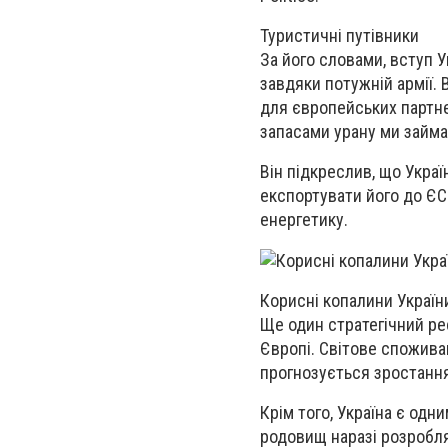
Туристичні путівники
За його словами, вступ 
завдяки потужній армії.
для європейських партнер
запасами урану ми займа
Він підкреслив, що Украї
експортувати його до ЄС
енергетику.
Корисні копалини Україн
Ще один стратегічний рес
Європі. Світове споживан
прогнозується зростання
Крім того, Україна є одн
родовищ наразі розробля