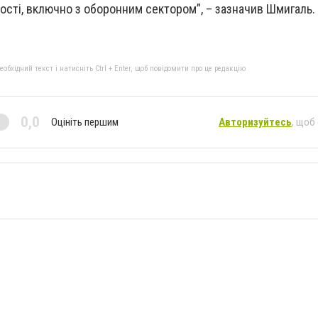
сті, включно з оборонним сектором”, – зазначив Шмигаль.
бхідний текст і натисніть Ctrl + Enter, щоб повідомити про це редакцію
0,0
Оцініть першим
Авторизуйтесь
, щоб