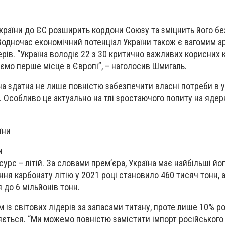
України до ЄС розширить кордони Союзу та зміцнить його б
 Водночас економічний потенціал України також є вагомим 
ів. “Україна володіє 22 з 30 критично важливих корисних к
ємо перше місце в Європі”, – наголосив Шмигаль.
на здатна не лише повністю забезпечити власні потреби в ур
. Особливо це актуально на тлі зростаючого попиту на ядер
и
урс – літій. За словами прем’єра, Україна має найбільші йо
ня карбонату літію у 2021 році становило 460 тисяч тонн, 
 до 6 мільйонів тонн.
им із світових лідерів за запасами титану, проте лише 10% р
ється. “Ми можемо повністю замістити імпорт російського