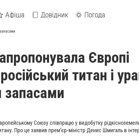
Афіша
Довідник
Погода
 запасами
запропонувала Європі
російський титан і ура
 запасами
вропейському Союзу співпрацю у видобутку рідкісноземель
титану. Про це заявив прем’єр-міністр Денис Шмигаль в інт