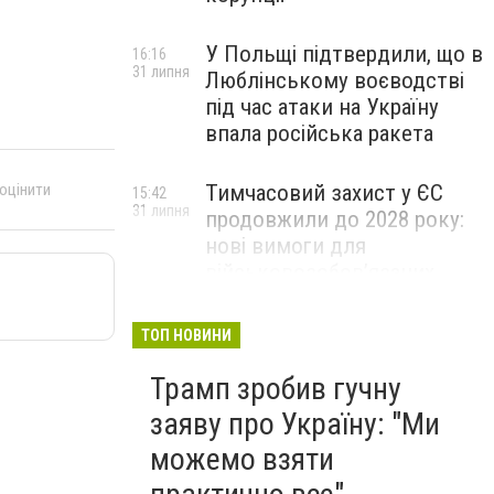
У Польщі підтвердили, що в
16:16
31 липня
Люблінському воєводстві
під час атаки на Україну
впала російська ракета
 оцінити
Тимчасовий захист у ЄС
15:42
31 липня
продовжили до 2028 року:
нові вимоги для
військовозобов’язаних
українців
ТОП НОВИНИ
Трамп зробив гучну
заяву про Україну: "Ми
можемо взяти