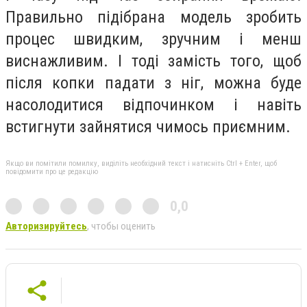
Правильно підібрана модель зробить
процес швидким, зручним і менш
виснажливим. І тоді замість того, щоб
після копки падати з ніг, можна буде
насолодитися відпочинком і навіть
встигнути зайнятися чимось приємним.
Якщо ви помітили помилку, виділіть необхідний текст і натисніть Ctrl + Enter, щоб
повідомити про це редакцію
0,0
Авторизируйтесь
, чтобы оценить