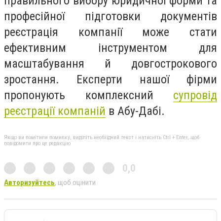
правильного вибору юридичної форми та
професійної підготовки документів
реєстрація компанії може стати
ефективним інструментом для
масштабування й довгострокового
зростання. Експерти нашої фірми
пропонують комплексний
супровід
реєстрації компаній
в Абу-Дабі
.
Якщо ви помітили помилку, виділіть необхідний текст і натисніть Ctrl + Enter, щоб
повідомити про це редакцію
0,0
Авторизуйтесь
, щоб оцінити