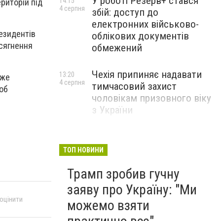
У роботі Резерв+ стався
14:15
риторій під
4 серпня
збій: доступ до
електронних військово-
резидентів
облікових документів
осягнення
обмежений
Чехія припиняє надавати
13:20
уже
4 серпня
тимчасовий захист
щоб
чоловікам призовного віку
з України
ТОП НОВИНИ
Трамп зробив гучну
заяву про Україну: "Ми
 оцінити
можемо взяти