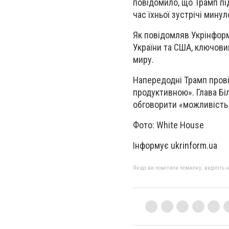
повідомило, що Трамп пі
час їхньої зустрічі минуло
Як повідомляв Укрінформ,
України та США, ключови
миру.
Напередодні Трамп прові
продуктивною». Глава Бі
обговорити «можливість 
Фото: White House
Інформує ukrinform.ua
Якщо ви помітили помилку, виділіть нео