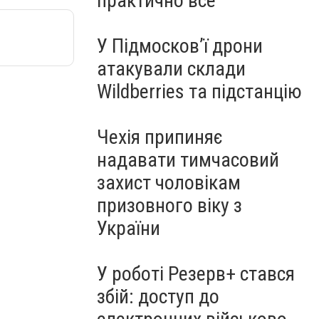
практично все"
У Підмосков’ї дрони
атакували склади
Wildberries та підстанцію
Чехія припиняє
надавати тимчасовий
захист чоловікам
призовного віку з
України
У роботі Резерв+ стався
збій: доступ до