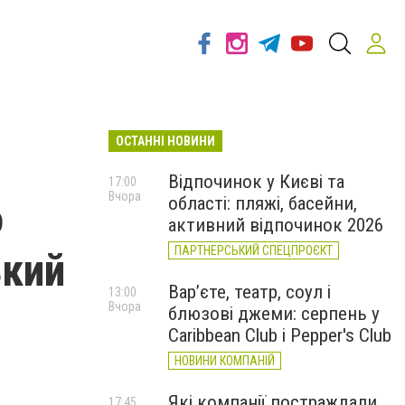
ОСТАННІ НОВИНИ
Відпочинок у Києві та
17:00
Вчора
області: пляжі, басейни,
о
активний відпочинок 2026
ПАРТНЕРСЬКИЙ СПЕЦПРОЄКТ
ький
Вар’єте, театр, соул і
13:00
Вчора
блюзові джеми: серпень у
Caribbean Club і Pepper's Club
НОВИНИ КОМПАНІЙ
Які компанії постраждали
17:45