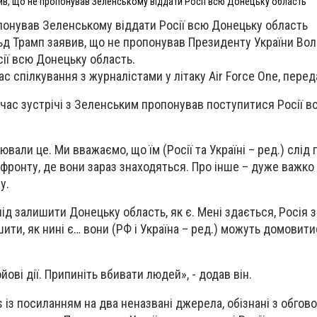
ив, що не пропонував Зеленському віддати Росії всю Донецьку область
понував Зеленському віддати Росії всю Донецьку область
ьд Трамп заявив, що не пропонував Президенту України Во
ії всю Донецьку область.
час спілкування з журналістами у літаку Air Force One, пере
 час зустрічі з Зеленським пропонував поступитися Росії в
ювали це. Ми вважаємо, що їм (Росії та Україні – ред.) слід
х фронту, де вони зараз знаходяться. Про інше – дуже важк
у.
лід залишити Донецьку область, як є. Мені здається, Росія 
шити, як нині є… вони (РФ і Україна – ред.) можуть домовит
йові дії. Припиніть вбивати людей», - додав він.
 із посиланням на два неназвані джерела, обізнані з обгов