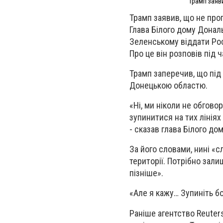
Трамп заяв
Трамп заявив, що не про
Глава Білого дому Донал
Зеленському віддати Рос
Про це він розповів під 
Трамп заперечив, що під
Донецькою областю.
«Ні, ми ніколи не обговор
зупинитися на тих лінія
- сказав глава Білого дом
За його словами, нині «с
території. Потрібно зали
пізніше».
«Але я кажу… Зупиніть бо
Раніше агентство Reuters