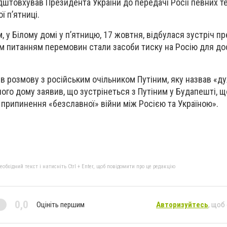
дштовхував Президента України до передачі Росії певних те
ї п’ятниці.
 у Білому домі у п’ятницю, 17 жовтня, відбулася зустріч п
м питанням перемовин стали засоби тиску на Росію для д
в розмову з російським очільником Путіним, яку назвав «д
лого дому заявив, що зустрінеться з Путіним у Будапешті, 
припинення «безславної» війни між Росією та Україною».
бхідний текст і натисніть Ctrl + Enter, щоб повідомити про це редакцію
0,0
Оцініть першим
Авторизуйтесь
, щоб