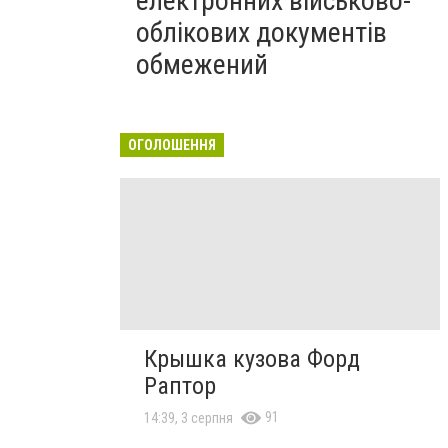
електронних військово-
облікових документів
обмежений
ОГОЛОШЕННЯ
Крышка кузова Форд
Раптор
91
14:39, 3 серпня