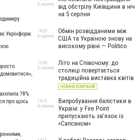
6 серпня
від обстрілу Київщини в ніч
на 5 серпня
лодимиру
Обмін розвідданими між
14:20
дає Укрінформ.
6 серпня
США та Україною знову на
високому рівні — Politico
сією
Літо на Співочому: до
15:00
 просто
5 серпня
столиці повертається
о домовитися»,
традиційна виставка квітів
НОВИНИ КОМПАНІЙ
захопила 78%
Випробування балістики в
ися про щось
14:15
4 серпня
Україні: у Fire Point
припускають зв’язок із
«Сапсаном»
ореннями,