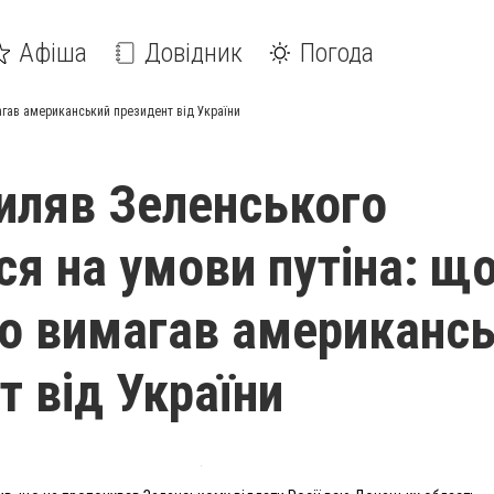
Афіша
Довідник
Погода
агав американський президент від України
иляв Зеленського
ся на умови путіна: щ
о вимагав американс
т від України