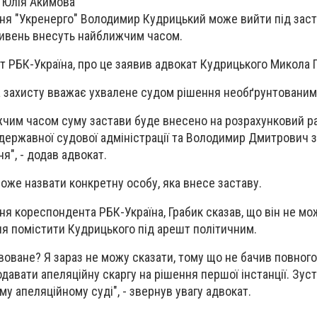
, Юлія Акимова
ня "Укренерго" Володимир Кудрицький може вийти під заст
ривень внесуть найближчим часом.
 РБК-Україна, про це заявив адвокат Кудрицького Микола Г
а захисту вважає ухвалене судом рішення необґрунтованим
жчим часом суму застави буде внесено на розрахунковий р
 державної судової адміністрації та Володимир Дмитрович
я", - додав адвокат.
може назвати конкретну особу, яка внесе заставу.
ня кореспондента РБК-Україна, Грабик сказав, що він не мо
ня помістити Кудрицького під арешт політичним.
воване? Я зараз не можу сказати, тому що не бачив повного
давати апеляційну скаргу на рішення першої інстанції. Зус
у апеляційному суді", - звернув увагу адвокат.