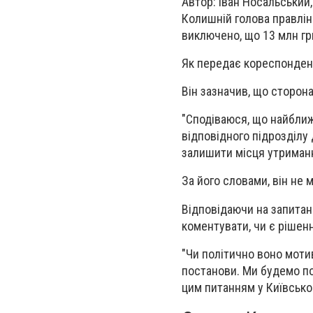
Автор: Іван Носальський
Колишній голова правлін
виключено, що 13 млн г
Як передає кореспондент
Він зазначив, що сторон
"Сподіваюся, що найбли
відповідного підрозділу
залишити місця утриманн
За його словами, він не 
Відповідаючи на запитан
коментувати, чи є рішен
"Чи політично воно моти
постанови. Ми будемо по
цим питанням у Київськом