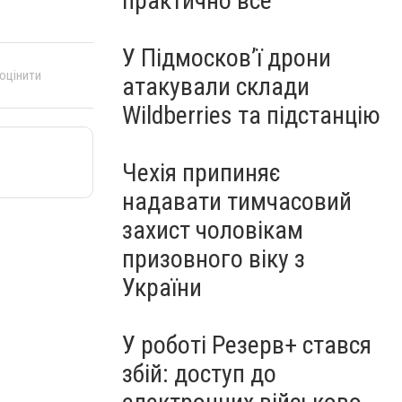
практично все"
У Підмосков’ї дрони
 оцінити
атакували склади
Wildberries та підстанцію
Чехія припиняє
надавати тимчасовий
захист чоловікам
призовного віку з
України
У роботі Резерв+ стався
збій: доступ до