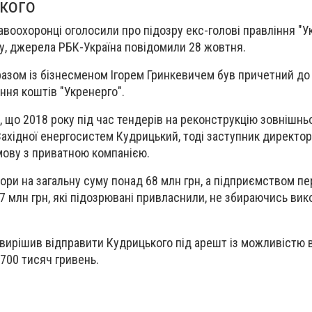
кого
авоохоронці оголосили про підозру екс-голові правління "У
, джерела РБК-Україна повідомили 28 жовтня.
 разом із бізнесменом Ігорем Гринкевичем був причетний до
ня коштів "Укренерго".
, що 2018 року під час тендерів на реконструкцію зовнішньо
Західної енергосистем Кудрицький, тоді заступник директор
змову з приватною компанією.
ори на загальну суму понад 68 млн грн, а підприємством п
,7 млн грн, які підозрювані привласнили, не збираючись ви
д вирішив відправити Кудрицького під арешт із можливістю 
 700 тисяч гривень.