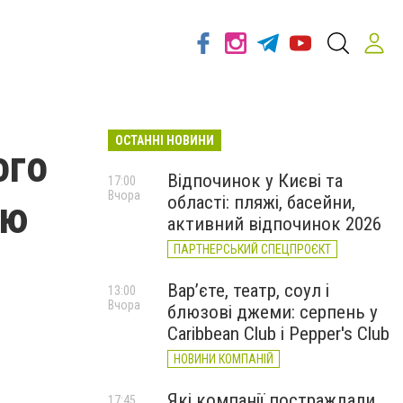
ОСТАННІ НОВИНИ
ого
Відпочинок у Києві та
17:00
Вчора
області: пляжі, басейни,
ою
активний відпочинок 2026
ПАРТНЕРСЬКИЙ СПЕЦПРОЄКТ
Вар’єте, театр, соул і
13:00
Вчора
блюзові джеми: серпень у
Caribbean Club і Pepper's Club
НОВИНИ КОМПАНІЙ
Які компанії постраждали
17:45