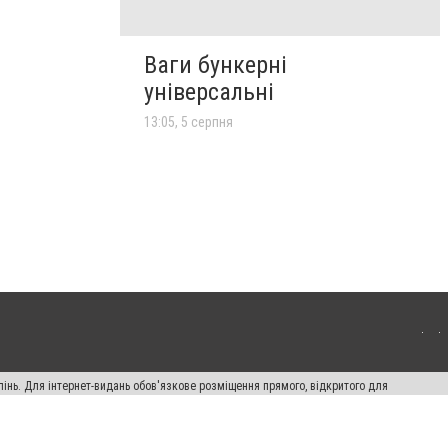
Ваги бункерні
універсальні
13:05, 5 серпня
пінь. Для інтернет-видань обов'язкове розміщення прямого, відкритого для
лама" публікуються на правах реклами.