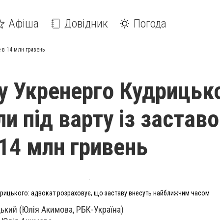
Афіша
Довідник
Погода
 в 14 млн гривень
у Укренерго Кудрицьк
и під варту із застав
14 млн гривень
рицького: адвокат розраховує, що заставу внесуть найближчим часом
кий (Юлія Акимова, РБК-Україна)