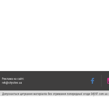
Реклама на сайті:
rek@citysites.ua
Допускається цитування матеріалів без отримання попередньої згоди 04597.com.ua за
пошукових систем гіперпосилання на цитовані статті не нижче другого абзацу в тек
Матеріали з плашками "Новини компаній", "Промо", "Партнерський матеріал", "Партнер