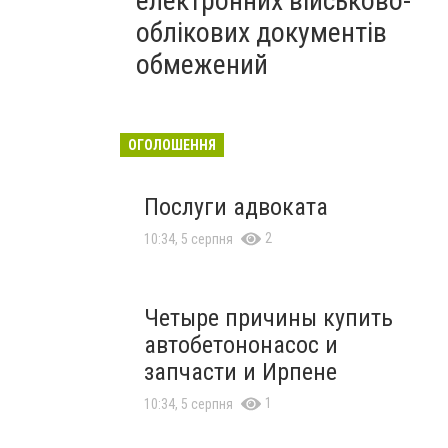
електронних військово-
облікових документів
обмежений
ОГОЛОШЕННЯ
Послуги адвоката
2
10:34, 5 серпня
Четыре причины купить
автобетононасос и
запчасти и Ирпене
1
10:34, 5 серпня