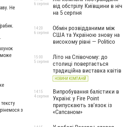
6 серпня
від обстрілу Київщини в ніч
аву. Не
на 5 серпня
рабик.
Обмін розвідданими між
14:20
6 серпня
США та Україною знову на
.
високому рівні — Politico
ахунок
 зможе
Літо на Співочому: до
15:00
5 серпня
столиці повертається
традиційна виставка квітів
НОВИНИ КОМПАНІЙ
же
Випробування балістики в
14:15
4 серпня
Україні: у Fire Point
 тексту
припускають зв’язок із
трінемося з
«Сапсаном»