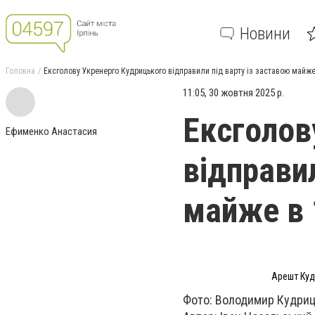
Новини
Головна
Ексголову Укренерго Кудрицького відправили під варту із заставою майже
11:05, 30 жовтня 2025 р.
Ексголов
Ефименко Анастасия
відправил
майже в 
Арешт Куд
Фото: Володимир Кудриць