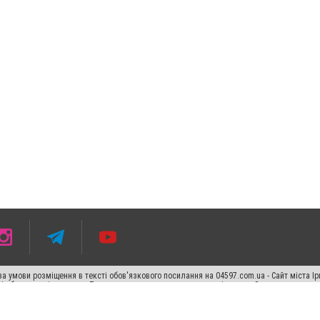
 умови розміщення в тексті обов'язкового посилання на 04597.com.ua - Сайт міста Ір
сті або в якості джерела. Порушення виняткових прав переслідується Законом.
ський спецпроєкт", "Політичні новини", "Пресреліз", "PR", "Офіційно", "Політична рек