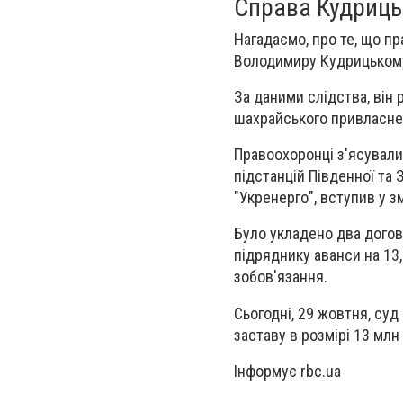
Справа Кудриць
Нагадаємо, про те, що пр
Володимиру Кудрицькому
За даними слідства, він
шахрайського привласнен
Правоохоронці з'ясували
підстанцій Південної та 
"Укренерго", вступив у 
Було укладено два догов
підряднику аванси на 13
зобов'язання.
Сьогодні, 29 жовтня, су
заставу в розмірі 13 млн
Інформує rbc.ua