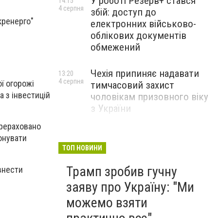
У роботі Резерв+ стався
14:15
4 серпня
збій: доступ до
кренерго"
електронних військово-
облікових документів
обмежений
Чехія припиняє надавати
13:20
4 серпня
ї огорожі
тимчасовий захист
а з інвестицій
чоловікам призовного віку
з України
ерераховано
конувати
ТОП НОВИНИ
Трамп зробив гучну
внести
заяву про Україну: "Ми
можемо взяти