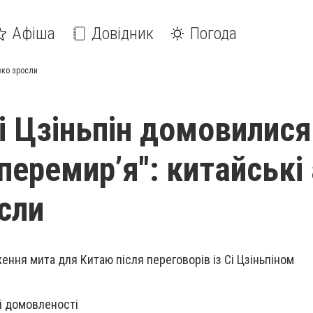
Афіша
Довідник
Погода
ізко зросли
Сі Цзіньпін домовилися
перемир’я": китайські 
осли
ення мита для Китаю після переговорів із Сі Цзіньпіном
і домовленості