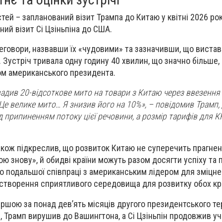
ей – запланований візит Трампа до Китаю у квітні 2026 рок
ий візит Сі Цзіньпіна до США.
еговори, назвавши їх «чудовими» та зазначивши, що вистав
. Зустріч тривала одну годину 40 хвилин, що значно більше,
м американського президента.
овадив 20-відсоткове мито на товари з Китаю через ввезення
 Це велике мито… Я знизив його на 10%», – повідомив Трамп,
 припиненням потоку цієї речовини, а розмір тарифів для К
також підкреслив, що розвиток Китаю не суперечить прагне
ю знову», й обидві країни можуть разом досягти успіху та 
до подальшої співпраці з американським лідером для зміцн
 створення сприятливого середовища для розвитку обох кра
ершою за понад дев’ять місяців другого президентського те
Трамп вирушив до Вашингтона, а Сі Цзіньпін продовжив уча