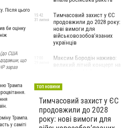
у. Після цього
Тимчасовий захист у ЄС
15:42
31 липня
продовжили до 2028 року:
ив би оцінку
нові вимоги для
 ніж
військовозобов’язаних
українців
 (до США
Максим Бородін наживо:
17:00
 додавши, що
29 липня
великий літній концерт на
НР зараз
терасі River Mall
НОВИНИ КОМПАНІЙ
нню Трампа
ТОП НОВИНИ
процвітання.
Тимчасовий захист у ЄС
ення
їн.
продовжили до 2028
року: нові вимоги для
рміну Трампа.
сть у саміті