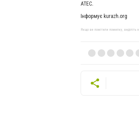
АТЕС.
Інформує kurazh.org
Якщо ви помітили помилку, виділіть нео