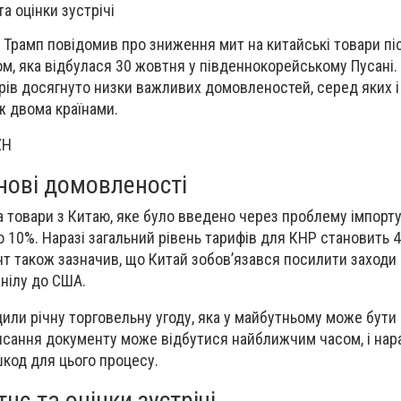
а оцінки зустрічі
рамп повідомив про зниження мит на китайські товари післ
ом, яка відбулася 30 жовтня у південнокорейському Пусані.
орів досягнуто низки важливих домовленостей, серед яких 
ж двома країнами.
ZH
нові домовленості
а товари з Китаю, яке було введено через проблему імпорту
 10%. Наразі загальний рівень тарифів для КНР становить 
т також зазначив, що Китай зобов’язався посилити заходи
нілу до США.
дили річну торговельну угоду, яка у майбутньому може бути
исання документу може відбутися найближчим часом, і нар
код для цього процесу.
нє та оцінки зустрічі