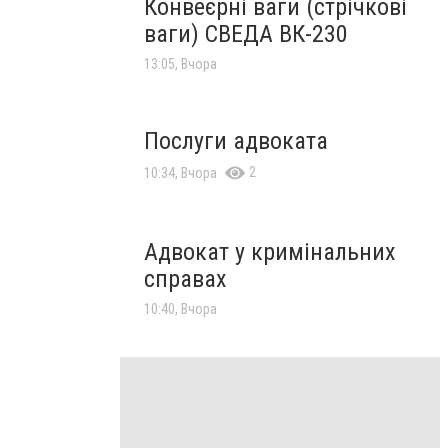
Конвеєрні ваги (стрічкові
ваги) СВЕДА ВК-230
13:05, Вчора
Послуги адвоката
2
10:34, Вчора
Адвокат у кримінальних
справах
10:40, Вчора