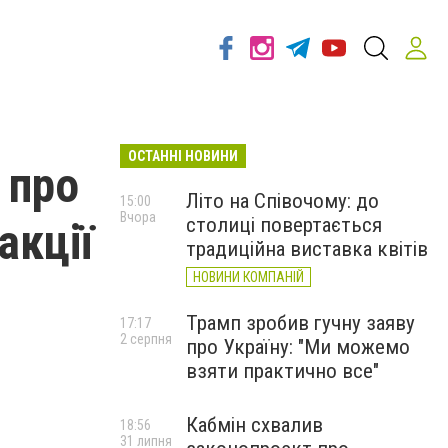
ОСТАННІ НОВИНИ
 про
Літо на Співочому: до
15:00
Вчора
столиці повертається
акції
традиційна виставка квітів
НОВИНИ КОМПАНІЙ
Трамп зробив гучну заяву
17:17
2 серпня
про Україну: "Ми можемо
взяти практично все"
Кабмін схвалив
18:56
31 липня