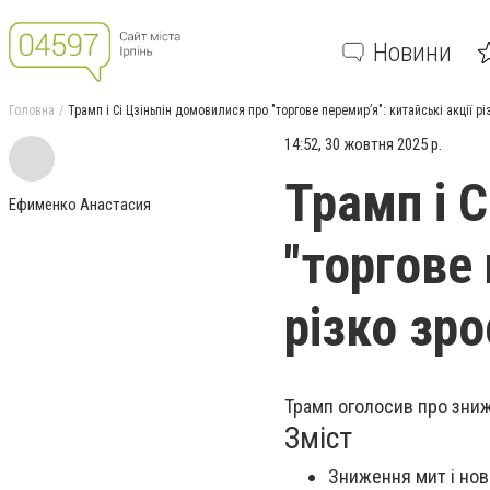
Новини
Головна
Трамп і Сі Цзіньпін домовилися про "торгове перемир’я": китайські акції р
14:52, 30 жовтня 2025 р.
Трамп і 
Ефименко Анастасия
"торгове 
різко зр
Трамп оголосив про зниж
Зміст
Зниження мит і нов