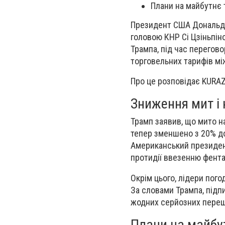
Плани на майбутнє т
Президент США Дональд Т
головою КНР Сі Цзіньпін
Трампа, під час перегов
торговельних тарифів мі
Про це розповідає KURA
Зниження мит і 
Трамп заявив, що мито н
тепер зменшено з 20% до
Американський президен
протидії ввезенню фента
Окрім цього, лідери пого
За словами Трампа, підп
жодних серйозних переш
Плани на майбут