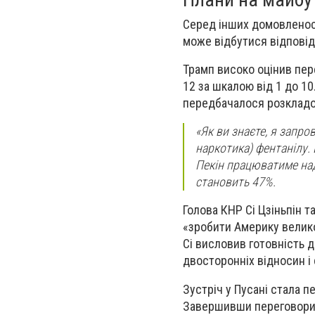
Серед інших домовленост
може відбутися відповідн
Трамп високо оцінив пер
12 за шкалою від 1 до 10
передбачалося розкладо
«Як ви знаєте, я запр
наркотика) фентанілу.
Пекін працюватиме над
становить 47%.
Голова КНР Сі Цзіньпін 
«зробити Америку велико
Сі висловив готовність 
двосторонніх відносин і
Зустріч у Пусані стала п
Завершивши переговори, 